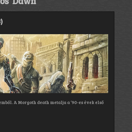
os' Dawn
)
ből. A Morgoth death metalja a ’90-es évek első