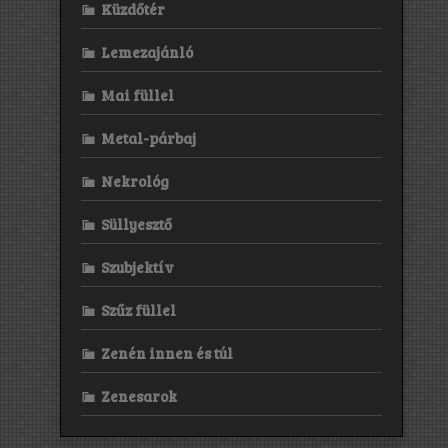
Küzdőtér
Lemezajánló
Mai füllel
Metal-párbaj
Nekrológ
Süllyesztő
Szubjektív
Szűz füllel
Zenén innen és túl
Zenesarok