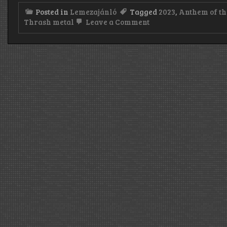
Posted in
Lemezajánló
Tagged
2023
,
Anthem of th
on
Thrash metal
Leave a Comment
Deimos’
Dawn:
Anthem
of
the
Lost
(2023)