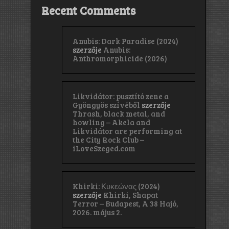
Recent Comments
Anubis: Dark Paradise (2024)
szerzője
Anubis:
Anthromorphicide (2026)
Likvidátor: pusztító zene a
Gyöngyös szívéből
szerzője
Thrash, black metal, and
howling – Akela and
Likvidátor are performing at
the City Rock Club –
iLoveSzeged.com
Khirki: Κ​υ​κ​ε​ώ​ν​α​ς (2024)
szerzője
Khirki, Shapat
Terror – Budapest, A 38 Hajó,
2026. május 2.