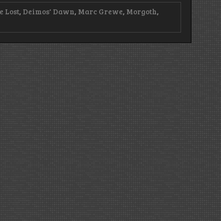
e Lost
,
Deimos' Dawn
,
Marc Grewe
,
Morgoth
,