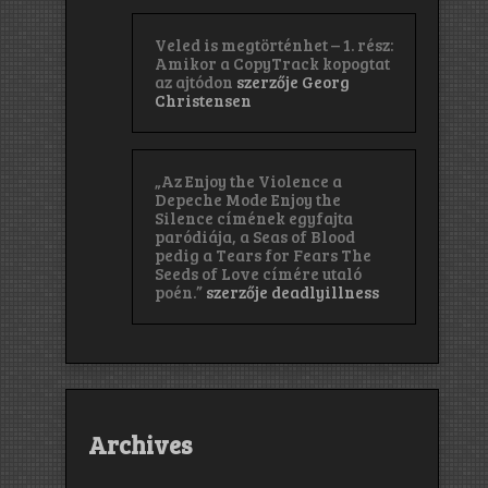
Veled is megtörténhet – 1. rész:
Amikor a CopyTrack kopogtat
az ajtódon
szerzője
Georg
Christensen
„Az Enjoy the Violence a
Depeche Mode Enjoy the
Silence címének egyfajta
paródiája, a Seas of Blood
pedig a Tears for Fears The
Seeds of Love címére utaló
poén.”
szerzője
deadlyillness
Archives