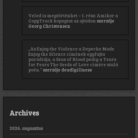
Veled is megtörténhet – 1. rész: Amikor a
CopyTrack kopogtat az ajtódon
szerzője
Georg Christensen
„Az Enjoy the Violence a Depeche Mode
Enjoy the Silence címének egyfajta
paródiája, a Seas of Blood pedig a Tears
for Fears The Seeds of Love címére utaló
poén.”
szerzője
deadlyillness
Archives
2026. augusztus