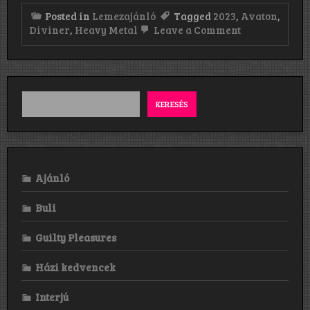
Posted in
Lemezajánló
Tagged
2023
,
Avaton
,
on
Diviner
,
Heavy Metal
Leave a Comment
Diviner:
Avaton
(2023)
KERESÉS
Ajánló
Buli
Guilty Pleasures
Házi kedvencek
Interjú