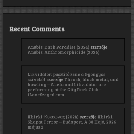
Recent Comments
Anubis: Dark Paradise (2024)
szerzője
Anubis: Anthromorphicide (2026)
Likvidátor: pusztító zene a Gyöngyös
szívéből
szerzője
Thrash, black metal, and
howling – Akela and Likvidátor are
performing at the City Rock Club –
iLoveSzeged.com
Khirki: Κ​υ​κ​ε​ώ​ν​α​ς (2024)
szerzője
Khirki,
Shapat Terror – Budapest, A 38 Hajó, 2026.
május 2.