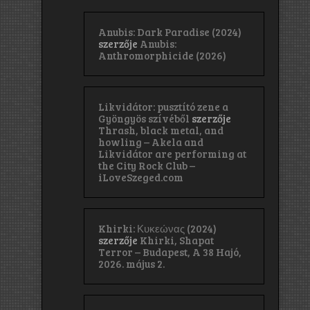
Anubis: Dark Paradise (2024)
szerzője
Anubis:
Anthromorphicide (2026)
Likvidátor: pusztító zene a
Gyöngyös szívéből
szerzője
Thrash, black metal, and
howling – Akela and
Likvidátor are performing at
the City Rock Club –
iLoveSzeged.com
Khirki: Κ​υ​κ​ε​ώ​ν​α​ς (2024)
szerzője
Khirki, Shapat
Terror – Budapest, A 38 Hajó,
2026. május 2.