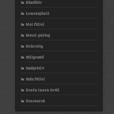
Küzdőtér
Lemezajánló
Mai füllel
Metal-párbaj
Nekrológ
Süllyesztő
Szubjektív
Szűz füllel
Zenén innen és túl
Zenesarok