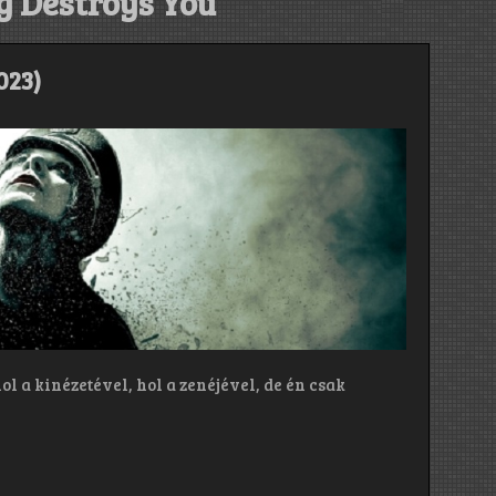
g Destroys You
023)
l a kinézetével, hol a zenéjével, de én csak