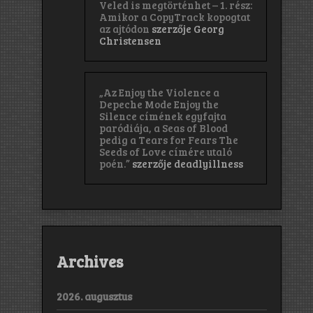
Veled is megtörténhet – 1. rész:
Amikor a CopyTrack kopogtat
az ajtódon
szerzője
Georg
Christensen
„Az Enjoy the Violence a
Depeche Mode Enjoy the
Silence címének egyfajta
paródiája, a Seas of Blood
pedig a Tears for Fears The
Seeds of Love címére utaló
poén.”
szerzője
deadlyillness
Archives
2026. augusztus