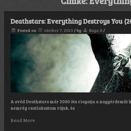
Címke:
Everythin
Deathstars: Everything Destroys You (2
Posted on
október 7, 2023
/
by
Buga B
/
A svéd Deathstars már 2000 óta riogatja a nagyérdeműt ho
nemrég csatlakoztam rájuk, és
Read More