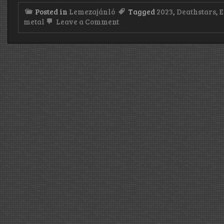
Posted in
Lemezajánló
Tagged
2023
,
Deathstars
,
E
on
metal
Leave a Comment
Deathstars:
Everything
Destroys
You
(2023)