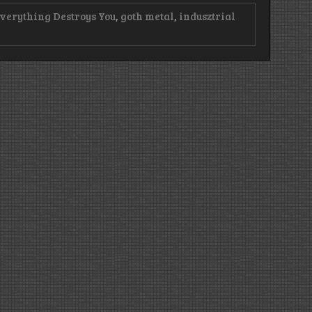
verything Destroys You
,
goth metal
,
indusztrial