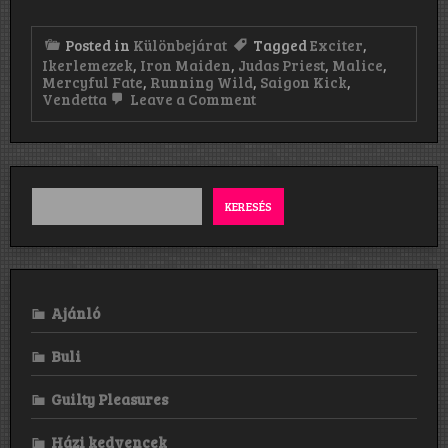
Posted in
Különbejárat
Tagged
Exciter
,
Ikerlemezek
,
Iron Maiden
,
Judas Priest
,
Malice
,
Mercyful Fate
,
Running Wild
,
Saigon Kick
,
on
Vendetta
Leave a Comment
Ikerlemezek
–
2.
rész
KERESÉS
Ajánló
Buli
Guilty Pleasures
Házi kedvencek