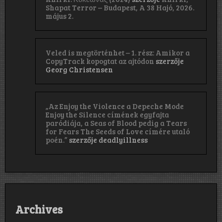
Shapat Terror – Budapest, A 38 Hajó, 2026.
május 2.
Veled is megtörténhet – 1. rész: Amikor a
CopyTrack kopogtat az ajtódon
szerzője
Georg Christensen
„Az Enjoy the Violence a Depeche Mode
Enjoy the Silence címének egyfajta
paródiája, a Seas of Blood pedig a Tears
for Fears The Seeds of Love címére utaló
poén.”
szerzője
deadlyillness
Archives