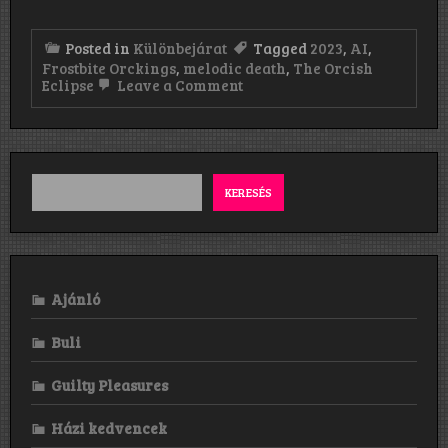
Posted in
Különbejárat
Tagged
2023
,
AI
,
Frostbite Orckings
,
melodic death
,
The Orcish
on
Eclipse
Leave a Comment
Frostbite
Orckings:
The
Orcish
Eclipse
(2023)
KERESÉS
Ajánló
Buli
Guilty Pleasures
Házi kedvencek