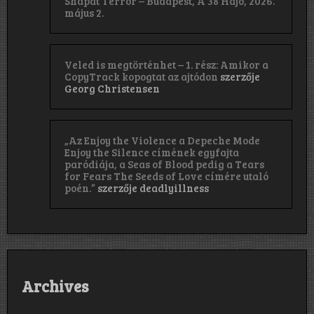
Shapat Terror – Budapest, A 38 Hajó, 2026.
május 2.
Veled is megtörténhet – 1. rész: Amikor a
CopyTrack kopogtat az ajtódon
szerzője
Georg Christensen
„Az Enjoy the Violence a Depeche Mode
Enjoy the Silence címének egyfajta
paródiája, a Seas of Blood pedig a Tears
for Fears The Seeds of Love címére utaló
poén.”
szerzője
deadlyillness
Archives