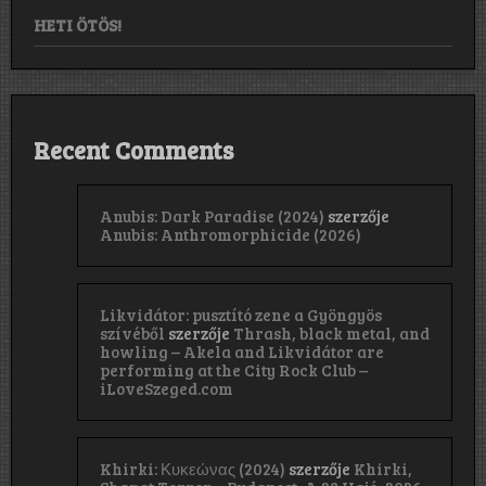
HETI ÖTÖS!
Recent Comments
Anubis: Dark Paradise (2024)
szerzője
Anubis: Anthromorphicide (2026)
Likvidátor: pusztító zene a Gyöngyös
szívéből
szerzője
Thrash, black metal, and
howling – Akela and Likvidátor are
performing at the City Rock Club –
iLoveSzeged.com
Khirki: Κ​υ​κ​ε​ώ​ν​α​ς (2024)
szerzője
Khirki,