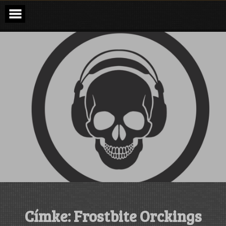
Skip
to
content
Címke:
Frostbite Orckings