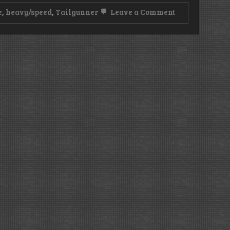
on
e
,
heavy/speed
,
Tailgunner
Leave a Comment
Tailgunner:
Guns
for
Hire
(2023)