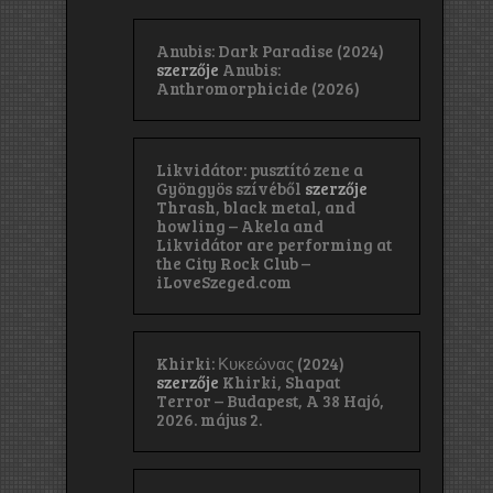
Anubis: Dark Paradise (2024)
szerzője
Anubis:
Anthromorphicide (2026)
Likvidátor: pusztító zene a
Gyöngyös szívéből
szerzője
Thrash, black metal, and
howling – Akela and
Likvidátor are performing at
the City Rock Club –
iLoveSzeged.com
Khirki: Κ​υ​κ​ε​ώ​ν​α​ς (2024)
szerzője
Khirki, Shapat
Terror – Budapest, A 38 Hajó,
2026. május 2.