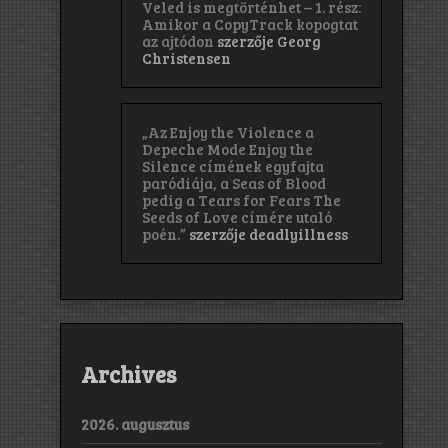
Veled is megtörténhet – 1. rész:
Amikor a CopyTrack kopogtat
az ajtódon
szerzője
Georg
Christensen
„Az Enjoy the Violence a
Depeche Mode Enjoy the
Silence címének egyfajta
paródiája, a Seas of Blood
pedig a Tears for Fears The
Seeds of Love címére utaló
poén.”
szerzője
deadlyillness
Archives
2026. augusztus