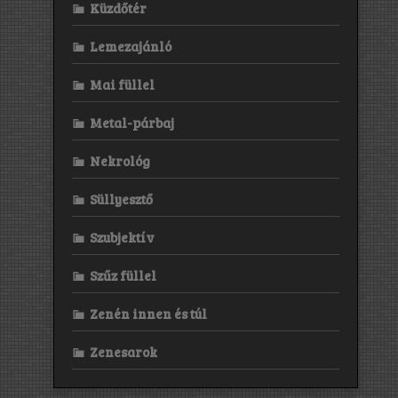
Küzdőtér
Lemezajánló
Mai füllel
Metal-párbaj
Nekrológ
Süllyesztő
Szubjektív
Szűz füllel
Zenén innen és túl
Zenesarok