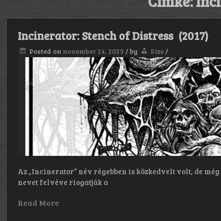
Címke:
Inc
Incinerator: Stench of Distress (2017)
Posted on
november 14, 2023
/
by
Size
/
Az „Incinerator” név régebben is közkedvelt volt, de még 
nevet felvéve riogatják a
Read More