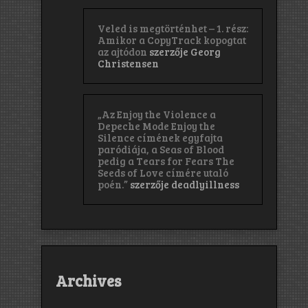
Veled is megtörténhet – 1. rész:
Amikor a CopyTrack kopogtat
az ajtódon
szerzője
Georg
Christensen
„Az Enjoy the Violence a
Depeche Mode Enjoy the
Silence címének egyfajta
paródiája, a Seas of Blood
pedig a Tears for Fears The
Seeds of Love címére utaló
poén.”
szerzője
deadlyillness
Archives