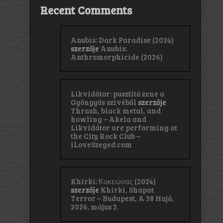
Recent Comments
Anubis: Dark Paradise (2024)
szerzője
Anubis:
Anthromorphicide (2026)
Likvidátor: pusztító zene a
Gyöngyös szívéből
szerzője
Thrash, black metal, and
howling – Akela and
Likvidátor are performing at
the City Rock Club –
iLoveSzeged.com
Khirki: Κ​υ​κ​ε​ώ​ν​α​ς (2024)
szerzője
Khirki, Shapat
Terror – Budapest, A 38 Hajó,
2026. május 2.