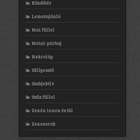
Küzdőtér
Lemezajánló
Mai füllel
Metal-párbaj
Nekrológ
Süllyesztő
Szubjektív
Szűz füllel
Zenén innen és túl
Zenesarok