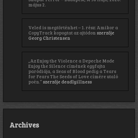
május 2.
Veled is megtörténhet – 1. rész: Amikor a
CopyTrack kopogtat az ajtódon
szerzője
Georg Christensen
„Az Enjoy the Violence a Depeche Mode
Enjoy the Silence címének egyfajta
paródiája, a Seas of Blood pedig a Tears
for Fears The Seeds of Love címére utaló
poén.”
szerzője
deadlyillness
Archives