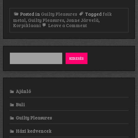
Posted in
Guilty Pleasures
Tagged
folk
metal
,
Guilty Pleasures
,
Jonne Järvelä
,
on
Korpiklaani
Leave a Comment
Guilty
Pleasures
7:
Korpiklaani
KERESÉS
Ajánló
Buli
Guilty Pleasures
Házi kedvencek