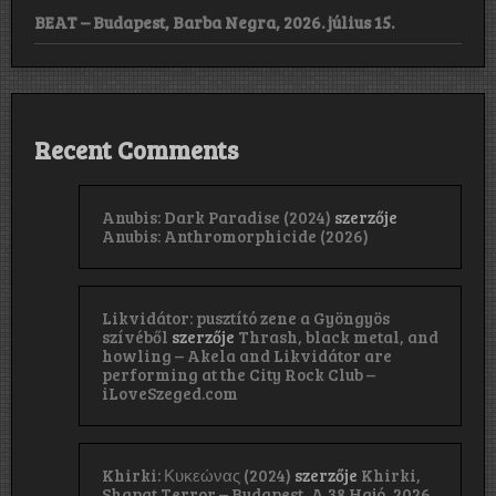
BEAT – Budapest, Barba Negra, 2026. július 15.
Recent Comments
Anubis: Dark Paradise (2024)
szerzője
Anubis: Anthromorphicide (2026)
Likvidátor: pusztító zene a Gyöngyös
szívéből
szerzője
Thrash, black metal, and
howling – Akela and Likvidátor are
performing at the City Rock Club –
iLoveSzeged.com
Khirki: Κ​υ​κ​ε​ώ​ν​α​ς (2024)
szerzője
Khirki,
Shapat Terror – Budapest, A 38 Hajó, 2026.