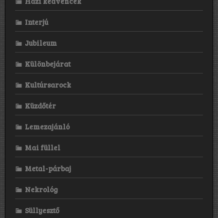
Házi kedvencek
Interjú
Jubileum
Különbejárat
Kultúrsarock
Küzdőtér
Lemezajánló
Mai füllel
Metal-párbaj
Nekrológ
Süllyesztő