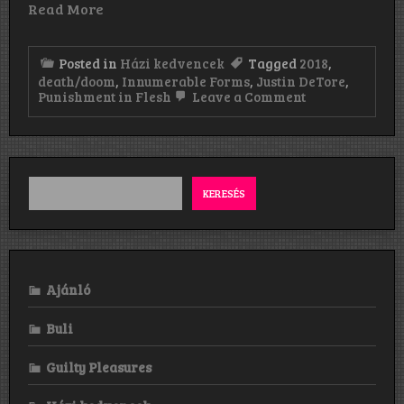
Read More
Posted in
Házi kedvencek
Tagged
2018
,
death/doom
,
Innumerable Forms
,
Justin DeTore
,
on
Punishment in Flesh
Leave a Comment
Innumerable
Forms:
Punishment
in
Flesh
(2018)
KERESÉS
Ajánló
Buli
Guilty Pleasures