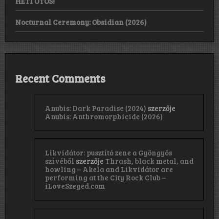
HETI ÖTÖS!
Nocturnal Ceremony: Obsidian (2026)
Recent Comments
Anubis: Dark Paradise (2024)
szerzője
Anubis: Anthromorphicide (2026)
Likvidátor: pusztító zene a Gyöngyös
szívéből
szerzője
Thrash, black metal, and
howling – Akela and Likvidátor are
performing at the City Rock Club –
iLoveSzeged.com