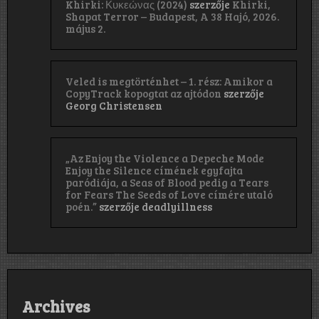
Khirki: Κ​υ​κ​ε​ώ​ν​α​ς (2024)
szerzője
Khirki,
Shapat Terror – Budapest, A 38 Hajó, 2026.
május 2.
Veled is megtörténhet – 1. rész: Amikor a
CopyTrack kopogtat az ajtódon
szerzője
Georg Christensen
„Az Enjoy the Violence a Depeche Mode
Enjoy the Silence címének egyfajta
paródiája, a Seas of Blood pedig a Tears
for Fears The Seeds of Love címére utaló
poén.”
szerzője
deadlyillness
Archives