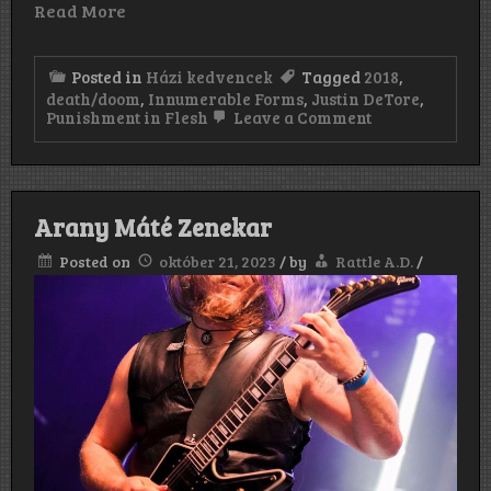
Read More
Posted in
Házi kedvencek
Tagged
2018
,
death/doom
,
Innumerable Forms
,
Justin DeTore
,
on
Punishment in Flesh
Leave a Comment
Innumerable
Forms:
Punishment
in
Flesh
Arany Máté Zenekar
(2018)
Posted on
október 21, 2023
/
by
Rattle A.D.
/