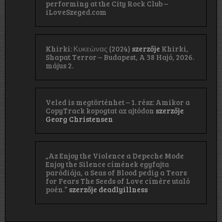
performing at the City Rock Club –
iLoveSzeged.com
Khirki: Κ​υ​κ​ε​ώ​ν​α​ς (2024)
szerzője
Khirki,
Shapat Terror – Budapest, A 38 Hajó, 2026.
május 2.
Veled is megtörténhet – 1. rész: Amikor a
CopyTrack kopogtat az ajtódon
szerzője
Georg Christensen
„Az Enjoy the Violence a Depeche Mode
Enjoy the Silence címének egyfajta
paródiája, a Seas of Blood pedig a Tears
for Fears The Seeds of Love címére utaló
poén.”
szerzője
deadlyillness