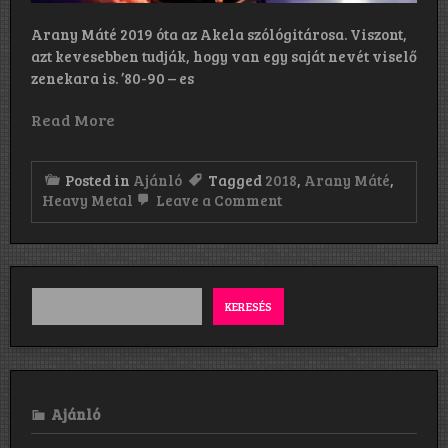
Arany Máté 2019 óta az Akela szólógitárosa. Viszont,
azt kevesebben tudják, hogy van egy saját nevét viselő
zenekara is. ’80-90 – es
Read More
Posted in
Ajánló
Tagged
2018
,
Arany Máté
,
on
Heavy Metal
Leave a Comment
Arany
Máté
Zenekar
KERESÉS
Ajánló