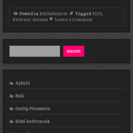
Posted in
Különbejárat
Tagged
2023
,
on
Kedvenc dalaim
Leave a Comment
Kedvenc
dalaim
2023-
ból
KERESÉS
Ajánló
Buli
Guilty Pleasures
Házi kedvencek