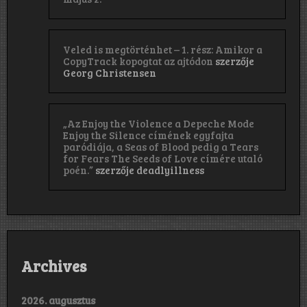
Veled is megtörténhet – 1. rész: Amikor a
CopyTrack kopogtat az ajtódon
szerzője
Georg Christensen
„Az Enjoy the Violence a Depeche Mode
Enjoy the Silence címének egyfajta
paródiája, a Seas of Blood pedig a Tears
for Fears The Seeds of Love címére utaló
poén.”
szerzője
deadlyillness
Archives
2026. augusztus