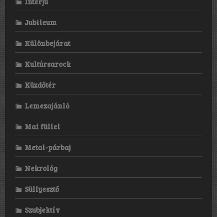
Interjú
Jubileum
Különbejárat
Kultúrsarock
Küzdőtér
Lemezajánló
Mai füllel
Metal-párbaj
Nekrológ
Süllyesztő
Szubjektív