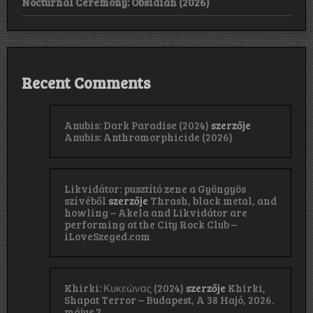
Nocturnal Ceremony: Obsidian (2026)
Recent Comments
Anubis: Dark Paradise (2024)
szerzője
Anubis: Anthromorphicide (2026)
Likvidátor: pusztító zene a Gyöngyös
szívéből
szerzője
Thrash, black metal, and
howling – Akela and Likvidátor are
performing at the City Rock Club –
iLoveSzeged.com
Khirki: Κ​υ​κ​ε​ώ​ν​α​ς (2024)
szerzője
Khirki,
Shapat Terror – Budapest, A 38 Hajó, 2026.
május 2.