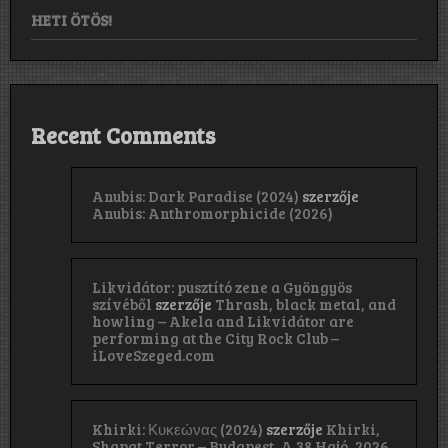
HETI ÖTÖS!
Recent Comments
Anubis: Dark Paradise (2024)
szerzője
Anubis: Anthromorphicide (2026)
Likvidátor: pusztító zene a Gyöngyös
szívéből
szerzője
Thrash, black metal, and
howling – Akela and Likvidátor are
performing at the City Rock Club –
iLoveSzeged.com
Khirki: Κ​υ​κ​ε​ώ​ν​α​ς (2024)
szerzője
Khirki,
Shapat Terror – Budapest, A 38 Hajó, 2026.