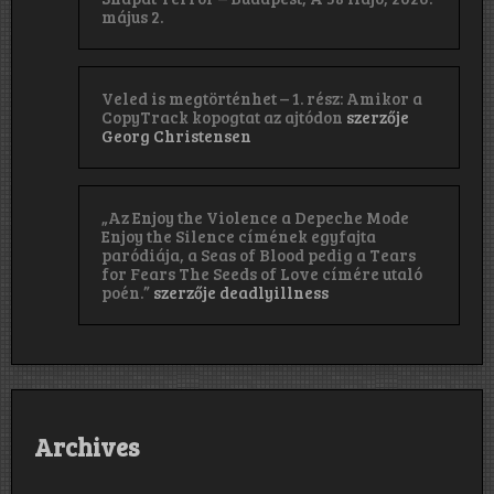
május 2.
Veled is megtörténhet – 1. rész: Amikor a
CopyTrack kopogtat az ajtódon
szerzője
Georg Christensen
„Az Enjoy the Violence a Depeche Mode
Enjoy the Silence címének egyfajta
paródiája, a Seas of Blood pedig a Tears
for Fears The Seeds of Love címére utaló
poén.”
szerzője
deadlyillness
Archives