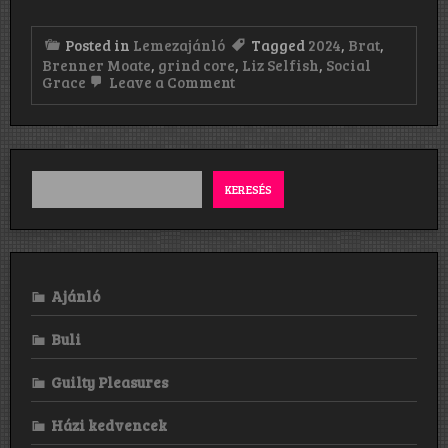
Posted in
Lemezajánló
Tagged
2024
,
Brat
,
Brenner Moate
,
grind core
,
Liz Selfish
,
Social
on
Grace
Leave a Comment
Brat:
Social
Grace
(2024)
KERESÉS
Ajánló
Buli
Guilty Pleasures
Házi kedvencek