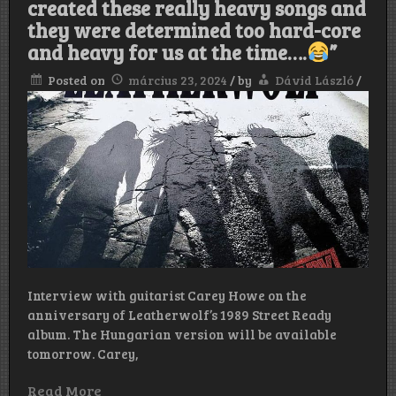
created these really heavy songs and
el,
they were determined too hard-core
de
valójában
and heavy for us at the time….
”
sokkal
többről
Posted on
március 23, 2024
/
by
Dávid László
/
volt
szó.
Geoff
és
én
megalkott
ezeket
az
igazán
súlyos
dalokat,
és
akkoriba
túl
Interview with guitarist Carey Howe on the
keményne
és
anniversary of Leatherwolf’s 1989 Street Ready
súlyosnak
album. The Hungarian version will be available
bizonyult
tomorrow. Carey,
számunkr
”
Read More