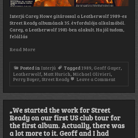
Interjú Carey Howe gitárossal a Leatherwolf 1989-es
Street Ready albumának 35. évfordulója alkalmából.
Carey, a Leatherwolf 1981-ben alakult. Ha jól tudom,
felállás
Read More
Posted in
Interjú
Tagged
1989
,
Geoff Gayer
,
Leatherwolf
,
Matt Hurich
,
Michael Olivieri
,
on
Perry Boyer
,
Street Ready
Leave a Comment
„A
Street
Ready
munkálata
az
„We started the work for Street
első
album
Ready on our first US club tour for
első
the first album. Actually, there was
amerikai
klubturné
a lot more to it. Geoff and I had
kezdtük