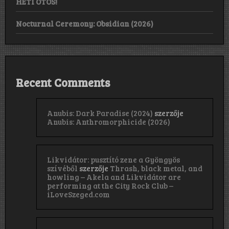
HETI ÖTÖS!
Nocturnal Ceremony: Obsidian (2026)
Recent Comments
Anubis: Dark Paradise (2024)
szerzője
Anubis: Anthromorphicide (2026)
Likvidátor: pusztító zene a Gyöngyös
szívéből
szerzője
Thrash, black metal, and
howling – Akela and Likvidátor are
performing at the City Rock Club –
iLoveSzeged.com