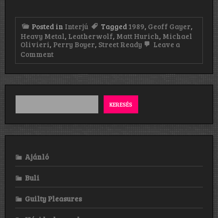
Posted in
Interjú
Tagged
1989
,
Geoff Gayer
,
Heavy Metal
,
Leatherwolf
,
Matt Hurich
,
Michael
Olivieri
,
Perry Boyer
,
Street Ready
Leave a
on
Comment
„We
started
the
work
for
Street
KERESÉS
Ready
on
our
first
US
club
Ajánló
tour
for
Buli
the
first
album.
Guilty Pleasures
Actually,
there