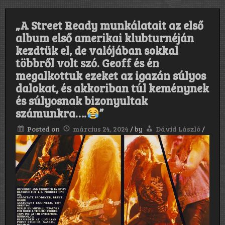
„A Street Ready munkálatait az első
album első amerikai klubturnéján
kezdtük el, de valójában sokkal
többről volt szó. Geoff és én
megalkottuk ezeket az igazán súlyos
dalokat, és akkoriban túl keménynek
és súlyosnak bizonyultak
számunkra….
”
Posted on
március 24, 2024
/
by
Dávid László
/