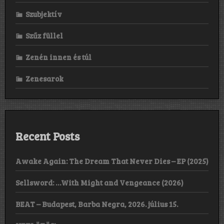
the
Szubjektív
time….
”
Szűz füllel
Zenén innen és túl
Zenesarok
Recent Posts
Awake Again: The Dream That Never Dies – EP (2025)
Sellsword: …With Might and Vengeance (2026)
BEAT – Budapest, Barba Negra, 2026. július 15.