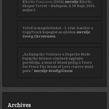
Khirki: Κ​υ​κ​ε​ώ​ν​α​ς (2024)
szerzője
Khirki,
Shapat Terror – Budapest, A 38 Hajó, 2026.
május 2.
Veled is megtörténhet – 1. rész: Amikor a
CopyTrack kopogtat az ajtódon
szerzője
Georg Christensen
„Az Enjoy the Violence a Depeche Mode
Enjoy the Silence címének egyfajta
paródiája, a Seas of Blood pedig a Tears
for Fears The Seeds of Love címére utaló
poén.”
szerzője
deadlyillness
Archives