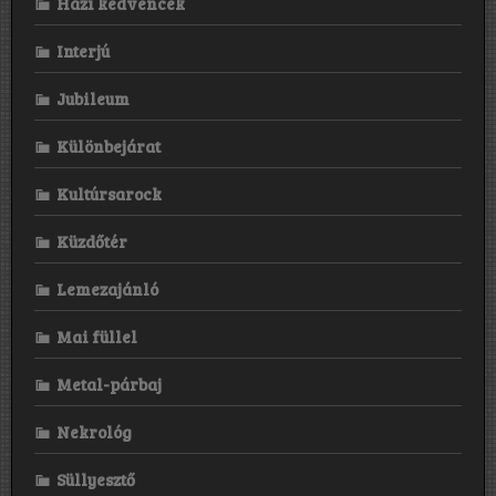
was
Házi kedvencek
a
lot
Interjú
more
to
it.
Jubileum
Geoff
and
Különbejárat
I
had
created
Kultúrsarock
these
really
Küzdőtér
heavy
songs
and
Lemezajánló
they
were
Mai füllel
determined
too
hard-
Metal-párbaj
core
and
Nekrológ
heavy
for
us
Süllyesztő
at