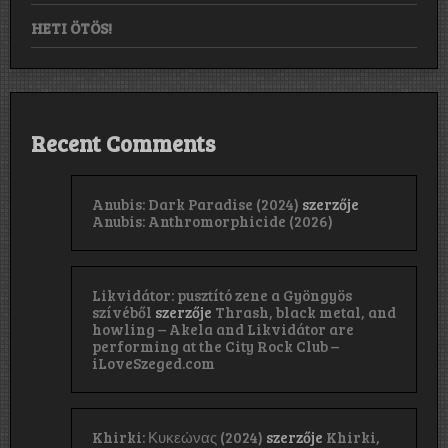
HETI ÖTÖS!
Recent Comments
Anubis: Dark Paradise (2024)
szerzője
Anubis: Anthromorphicide (2026)
Likvidátor: pusztító zene a Gyöngyös
szívéből
szerzője
Thrash, black metal, and
howling – Akela and Likvidátor are
performing at the City Rock Club –
iLoveSzeged.com
Khirki: Κ​υ​κ​ε​ώ​ν​α​ς (2024)
szerzője
Khirki,