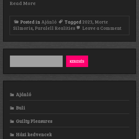
Read More
Posted in
Ajánló
Tagged
2023
,
Morte
on
Silmoris
,
Paralell Realities
Leave a Comment
Morte
Silmori
Paralle
Realiti
videó
KERESÉS
Ajánló
Buli
Guilty Pleasures
Házi kedvencek