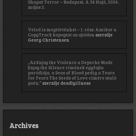
Shapat Terror – Budapest, A 38 Hajó, 2026.
május 2.
Veled is megtörténhet – 1. rész: Amikor a
CopyTrack kopogtat az ajtódon
szerzője
Georg Christensen
„Az Enjoy the Violence a Depeche Mode
Enjoy the Silence címének egyfajta
paródiája, a Seas of Blood pedig a Tears
for Fears The Seeds of Love címére utaló
poén.”
szerzője
deadlyillness
Archives