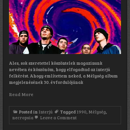
Ales, sok szeretettel köszöntelek magazinunk
nevében és köszönöm, hogy elfogadtad az interjú
felkérést. Ahogy említettem neked, a Mélység album
megjelenésének 30. évfordulójának
Read More
Posted in
Interjú
Tagged
1990
,
Mélység
,
on
necropsia
Leave a Comment
„Nem
számítottunk