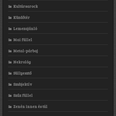
Németh
Lojzi
Kultúrsarock
(a
Marlboro
Küzdőtér
zsűritagjai),
hallottak
valamennyit
Lemezajánló
rólunk
az
Mai füllel
ország
másik
végében
Metal-párbaj
is,
arra
Nekrológ
nem
volt
terv,
Süllyesztő
mi
van,
ha
Szubjektív
nyerünk.”
Szűz füllel
Zenén innen és túl