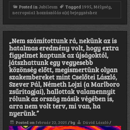
Posted in
Jubileum
Tagged
1995
,
Mélység
,
Necropsia:
necropsia
1 hozzászólás a(z)
bejegyzéshez
Mélység
(1995)
„Nem számítottunk rá, nekünk az is
hatalmas eredmény volt, hogy extra
figyelmet kaptunk az újságoktól,
játszhattunk egy vegyesebb
közönség előtt, megismertünk olyan
szakembereket mint Cselőtei László,
Szever Pál, Németh Lojzi (a Marlboro
zsűritagjai), hallottak valamennyit
rólunk az ország másik végében is,
arra nem volt terv, mi van, ha
nyerünk.”
Posted on
február 22, 2025
/
by
Dávid László
/