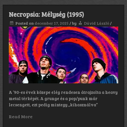
Necropsia: Mélység (1995)
Posted on
december 17, 2025
/
by
Dávid László
/
A ’90-es évek közepe elég rendesen átrajzolta a heavy
metal térképét. A grunge és a pop/punk már
lecsengett, ezt pedig mintegy „kihasználva”
Read More