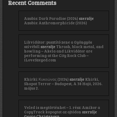
Recent Comments
Anubis: Dark Paradise (2024)
szerzője
Anubis: Anthromorphicide (2026)
Likvidátor: pusztító zene a Gyöngyös
szívéből
szerzője
Thrash, black metal, and
howling – Akela and Likvidátor are
performing at the City Rock Club –
iLoveSzeged.com
Khirki: Κ​υ​κ​ε​ώ​ν​α​ς (2024)
szerzője
Khirki,
Shapat Terror – Budapest, A 38 Hajó, 2026.
május 2.
Veled is megtörténhet – 1. rész: Amikor a
CopyTrack kopogtat az ajtódon
szerzője
Georg Christensen