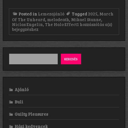
Posted in
Lemezajánló
Tagged
2025
,
March
Of The Unheard
,
melodeath
,
Mikael Stanne
,
The
Niclas Engelin
,
The Halo Effect
1 hozzászólás a(z)
Halo
bejegyzéshez
Effect:
March
Of
The
Unhear
(2025)
KERESÉS
Ajánló
Buli
Guilty Pleasures
Házi kedvencek