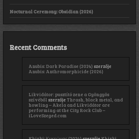
Nocturnal Ceremony: Obsidian (2026)
Recent Comments
Anubis: Dark Paradise (2024)
szerzője
Anubis: Anthromorphicide (2026)
Likvidátor: pusztító zene a Gyöngyös
szívéből
szerzője
Thrash, black metal, and
howling – Akela and Likvidátor are
performing at the City Rock Club –
iLoveSzeged.com
Khirki: Κ​υ​κ​ε​ώ​ν​α​ς (2024)
szerzője
Khirki,