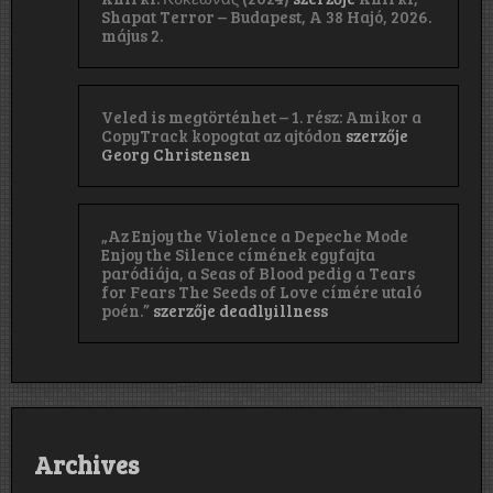
Shapat Terror – Budapest, A 38 Hajó, 2026.
május 2.
Veled is megtörténhet – 1. rész: Amikor a
CopyTrack kopogtat az ajtódon
szerzője
Georg Christensen
„Az Enjoy the Violence a Depeche Mode
Enjoy the Silence címének egyfajta
paródiája, a Seas of Blood pedig a Tears
for Fears The Seeds of Love címére utaló
poén.”
szerzője
deadlyillness
Archives