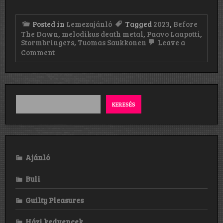
Posted in
Lemezajánló
Tagged
2023
,
Before
The Dawn
,
melodikus death metal
,
Paavo Laapotti
,
Stormbringers
,
Tuomas Saukkonen
Leave a
on
Comment
Before
The
Dawn:
Stormbringers
(2023)
KERESÉS
Ajánló
Buli
Guilty Pleasures
Házi kedvencek