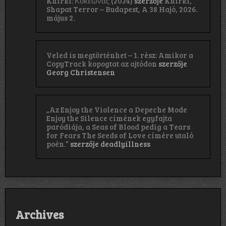
Khirki: Κ​υ​κ​ε​ώ​ν​α​ς (2024)
szerzője
Khirki,
Shapat Terror – Budapest, A 38 Hajó, 2026.
május 2.
Veled is megtörténhet – 1. rész: Amikor a
CopyTrack kopogtat az ajtódon
szerzője
Georg Christensen
„Az Enjoy the Violence a Depeche Mode
Enjoy the Silence címének egyfajta
paródiája, a Seas of Blood pedig a Tears
for Fears The Seeds of Love címére utaló
poén.”
szerzője
deadlyillness
Archives