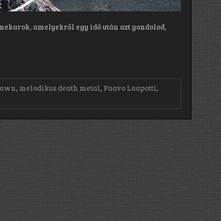
nekarok, amelyekről egy idő után azt gondolod,
Dawn
,
melodikus death metal
,
Paavo Laapotti
,
on
t
Before
The
Dawn:
Stormbringers
(2023)