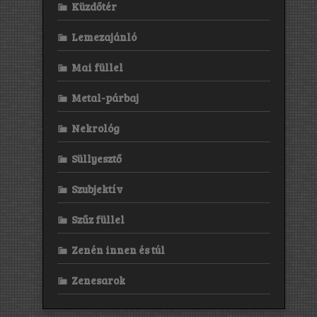
Küzdőtér
Lemezajánló
Mai füllel
Metal-párbaj
Nekrológ
Süllyesztő
Szubjektív
Szűz füllel
Zenén innen és túl
Zenesarok