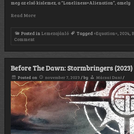
meg az első kislemez, a “Loneliness+Alienation”, amely
Read More
Posted in
Lemezajánló
Tagged
=Equation=
,
2024
,
on
Comment
BalashToth:
=Equation=
EP
(2024)
Before The Dawn: Stormbringers (2023)
Posted on
november 7, 2023
/
by
Mácsai Dani
/