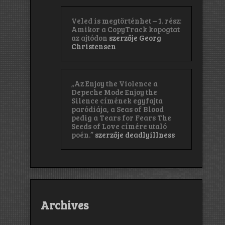
Veled is megtörténhet – 1. rész:
Amikor a CopyTrack kopogtat
az ajtódon
szerzője
Georg
Christensen
„Az Enjoy the Violence a
Depeche Mode Enjoy the
Silence címének egyfajta
paródiája, a Seas of Blood
pedig a Tears for Fears The
Seeds of Love címére utaló
poén.”
szerzője
deadlyillness
Archives