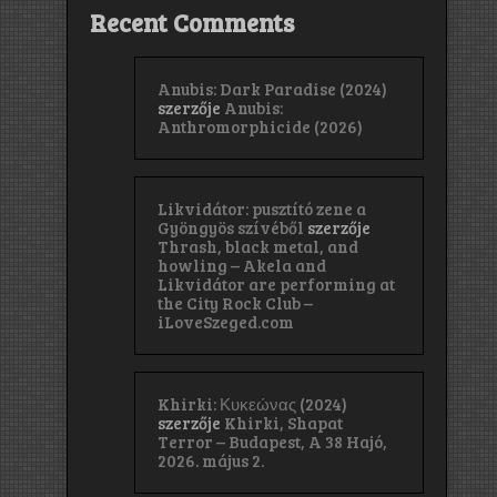
Recent Comments
Anubis: Dark Paradise (2024)
szerzője
Anubis:
Anthromorphicide (2026)
Likvidátor: pusztító zene a
Gyöngyös szívéből
szerzője
Thrash, black metal, and
howling – Akela and
Likvidátor are performing at
the City Rock Club –
iLoveSzeged.com
Khirki: Κ​υ​κ​ε​ώ​ν​α​ς (2024)
szerzője
Khirki, Shapat
Terror – Budapest, A 38 Hajó,
2026. május 2.