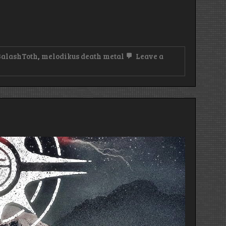
BalashToth
,
melodikus death metal
Leave a