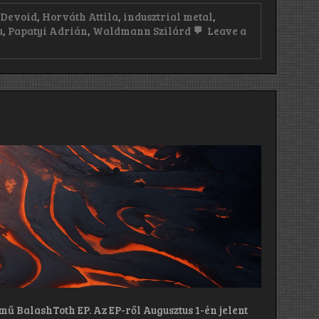
,
Devoid
,
Horváth Attila
,
indusztrial metal
,
a
,
Papatyi Adrián
,
Waldmann Szilárd
Leave a
ű BalashToth EP. Az EP-ről Augusztus 1-én jelent