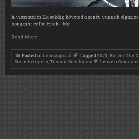
A visszatérés Ha sokáig követed a zenét, vannak olyan ze
hogy már célba értek – bár
Read More
Posted in
Lemezajánló
Tagged
2023
,
Before The 
Stormbringers
,
Tuomas Saukkonen
Leave a Commen