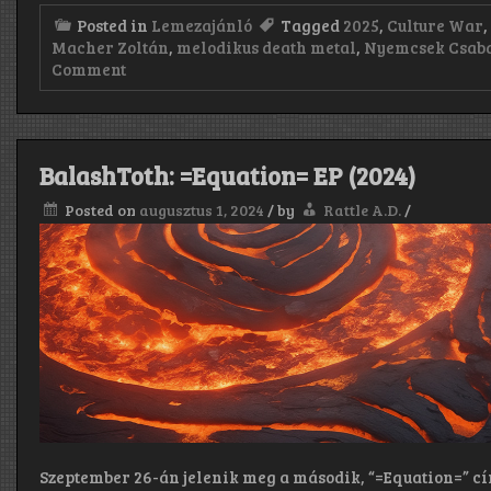
Posted in
Lemezajánló
Tagged
2025
,
Culture War
Macher Zoltán
,
melodikus death metal
,
Nyemcsek Csab
on
Comment
Devoid:
Culture
War
(2025)
BalashToth: =Equation= EP (2024)
Posted on
augusztus 1, 2024
/
by
Rattle A.D.
/
Szeptember 26-án jelenik meg a második, “=Equation=” cím