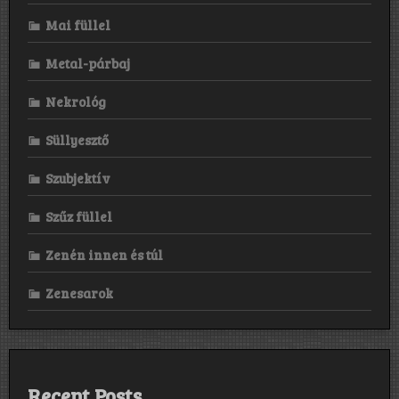
Mai füllel
Metal-párbaj
Nekrológ
Süllyesztő
Szubjektív
Szűz füllel
Zenén innen és túl
Zenesarok
Recent Posts