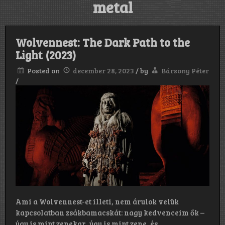
metal
Wolvennest: The Dark Path to the
Light (2023)
Posted on
december 28, 2023
/
by
Bársony Péter
/
Ami a Wolvennest-et illeti, nem árulok velük
kapcsolatban zsákbamacskát: nagy kedvenceim ők –
úgy is mint zenekar, úgy is mint zene, és