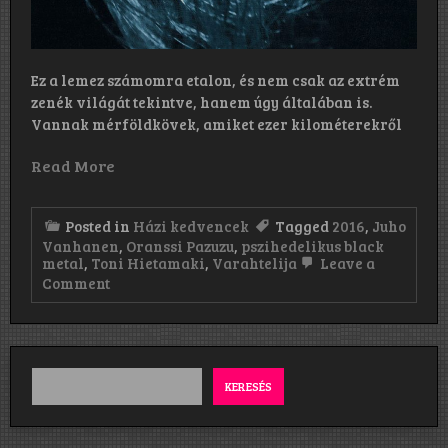
Ez a lemez számomra etalon, és nem csak az extrém
zenék világát tekintve, hanem úgy általában is.
Vannak mérföldkövek, amiket ezer kilométerekről
Read More
Posted in
Házi kedvencek
Tagged
2016
,
Juho
Vanhanen
,
Oranssi Pazuzu
,
pszihedelikus black
metal
,
Toni Hietamaki
,
Varahtelija
Leave a
on
Comment
Oranssi
Pazuzu:
Varahtelija
(2016)
KERESÉS