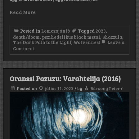
Read More
Posted in
Lemezajánló
Tagged
2023
,
death/doom
,
pszihedelikus black metal
,
Shazzula
,
The Dark Path to the Light
,
Wolvennest
Leave a
on
Comment
Wolvennest:
The
Dark
Path
to
Oranssi Pazuzu: Varahtelija (2016)
the
Light
Posted on
július 11, 2023
/
by
Bársony Péter
/
(2023)