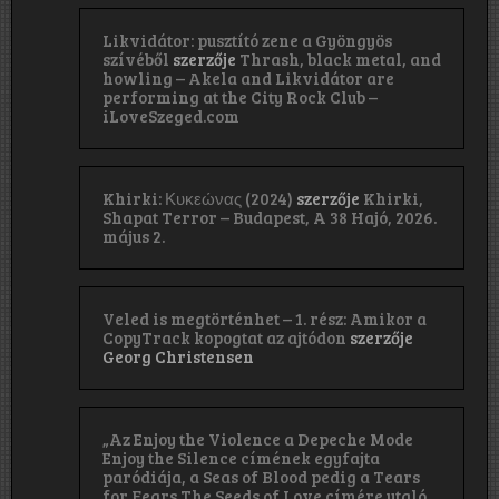
Likvidátor: pusztító zene a Gyöngyös
szívéből
szerzője
Thrash, black metal, and
howling – Akela and Likvidátor are
performing at the City Rock Club –
iLoveSzeged.com
Khirki: Κ​υ​κ​ε​ώ​ν​α​ς (2024)
szerzője
Khirki,
Shapat Terror – Budapest, A 38 Hajó, 2026.
május 2.
Veled is megtörténhet – 1. rész: Amikor a
CopyTrack kopogtat az ajtódon
szerzője
Georg Christensen
„Az Enjoy the Violence a Depeche Mode
Enjoy the Silence címének egyfajta
paródiája, a Seas of Blood pedig a Tears
for Fears The Seeds of Love címére utaló