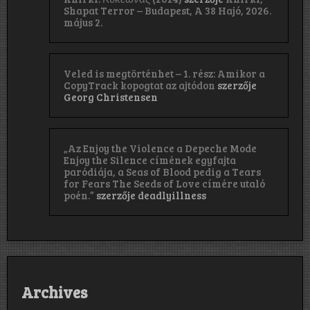
Shapat Terror – Budapest, A 38 Hajó, 2026.
május 2.
Veled is megtörténhet – 1. rész: Amikor a
CopyTrack kopogtat az ajtódon
szerzője
Georg Christensen
„Az Enjoy the Violence a Depeche Mode
Enjoy the Silence címének egyfajta
paródiája, a Seas of Blood pedig a Tears
for Fears The Seeds of Love címére utaló
poén.”
szerzője
deadlyillness
Archives