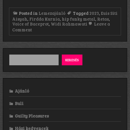
Posted in
Lemezajánló
Tagged
2023
,
Euis Siti
Aisyah
,
Firdda Kurnia
,
hip funky metal
,
Retas
,
Voice of Baceprot
,
Widi Rahmawati
Leave a
on
Comment
Voice
of
Baceprot:
Retas
(2023)
KERESÉS
Ajánló
Buli
Guilty Pleasures
Házi kedvencek