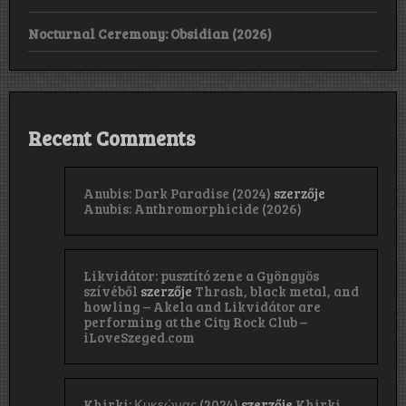
Nocturnal Ceremony: Obsidian (2026)
Recent Comments
Anubis: Dark Paradise (2024)
szerzője
Anubis: Anthromorphicide (2026)
Likvidátor: pusztító zene a Gyöngyös
szívéből
szerzője
Thrash, black metal, and
howling – Akela and Likvidátor are
performing at the City Rock Club –
iLoveSzeged.com
Khirki: Κ​υ​κ​ε​ώ​ν​α​ς (2024)
szerzője
Khirki,