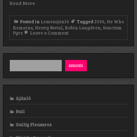
Read More
Posted in
Lemezajánló
Tagged
2026
,
He Who
Remains
,
Heavy Metal
,
Robin Lungdren
,
Sanctum
on
Pyre
Leave a Comment
Sanctum
Pyre:
He
Who
Remains
(2026)
KERESÉS
Ajánló
Buli
Guilty Pleasures