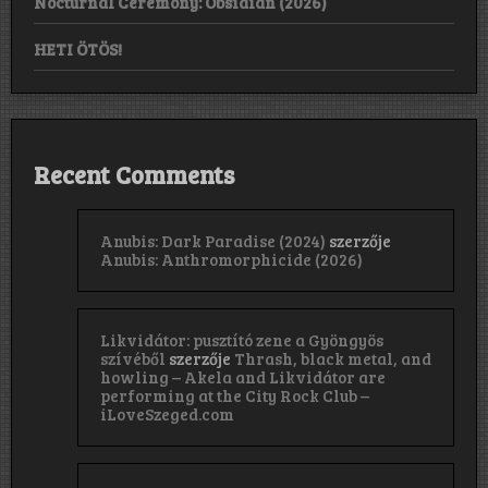
Nocturnal Ceremony: Obsidian (2026)
HETI ÖTÖS!
Recent Comments
Anubis: Dark Paradise (2024)
szerzője
Anubis: Anthromorphicide (2026)
Likvidátor: pusztító zene a Gyöngyös
szívéből
szerzője
Thrash, black metal, and
howling – Akela and Likvidátor are
performing at the City Rock Club –
iLoveSzeged.com