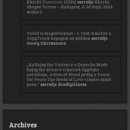
Khirki: Κ​υ​κ​ε​ώ​ν​α​ς (2024)
szerzője
Khirki,
Shapat Terror – Budapest, A 38 Hajó, 2026.
május 2.
Veled is megtörténhet – 1. rész: Amikor a
CopyTrack kopogtat az ajtódon
szerzője
Georg Christensen
„Az Enjoy the Violence a Depeche Mode
Enjoy the Silence címének egyfajta
paródiája, a Seas of Blood pedig a Tears
for Fears The Seeds of Love címére utaló
poén.”
szerzője
deadlyillness
Archives