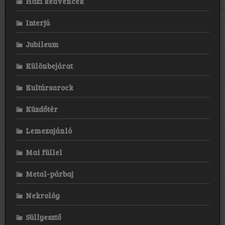
Házi kedvencek
Interjú
Jubileum
Különbejárat
Kultúrsarock
Küzdőtér
Lemezajánló
Mai füllel
Metal-párbaj
Nekrológ
Süllyesztő