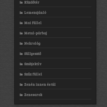
Küzdőtér
Lemezajánló
Mai füllel
Metal-párbaj
Nekrológ
Süllyesztő
Szubjektív
Szűz füllel
Zenén innen és túl
Zenesarok