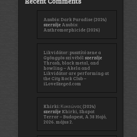
Recent Comments
Anubis: Dark Paradise (2024)
szerzője
Anubis:
Anthromorphicide (2026)
Likvidátor: pusztító zene a
Gyöngyös szívéből
szerzője
Thrash, black metal, and
howling – Akela and
Likvidátor are performing at
the City Rock Club –
iLoveSzeged.com
Khirki: Κ​υ​κ​ε​ώ​ν​α​ς (2024)
szerzője
Khirki, Shapat
Terror – Budapest, A 38 Hajó,
2026. május 2.