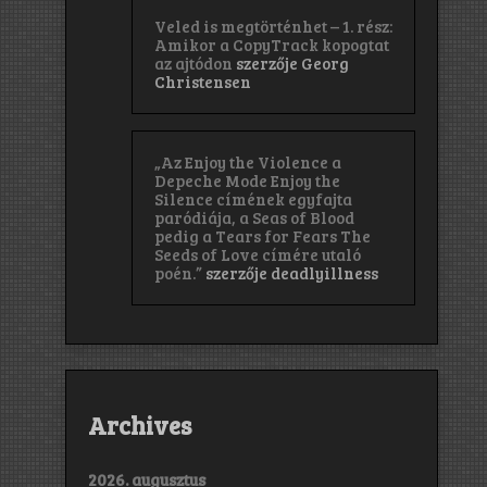
Veled is megtörténhet – 1. rész:
Amikor a CopyTrack kopogtat
az ajtódon
szerzője
Georg
Christensen
„Az Enjoy the Violence a
Depeche Mode Enjoy the
Silence címének egyfajta
paródiája, a Seas of Blood
pedig a Tears for Fears The
Seeds of Love címére utaló
poén.”
szerzője
deadlyillness
Archives
2026. augusztus