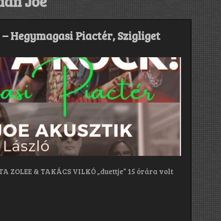
dán Joe
. – Hegymagasi Piactér, Szigliget
TA ZOLEE & TAKÁCS VILKÓ „duettje” 15 órára volt