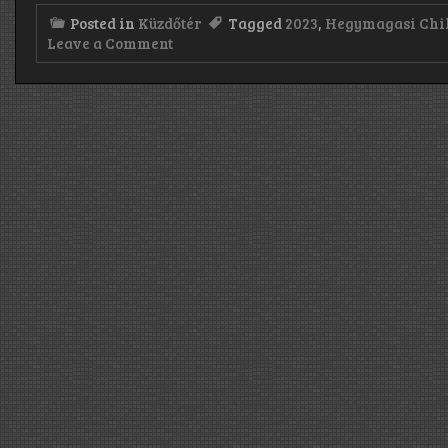
Posted in
Küzdőtér
Tagged
2023
,
Hegymagasi Chil
on
Leave a Comment
I.
Hegymagasi
Chili
Fesztivál:
2023.07.15.
–
Hegymagasi
Piactér,
Szigliget