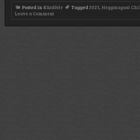
Posted in
Küzdőtér
Tagged
2023
,
Hegymagasi Chil
on
Leave a Comment
I.
Hegymagasi
Chili
Fesztivál:
2023.07.15.
–
Hegymagasi
Piactér,
Szigliget