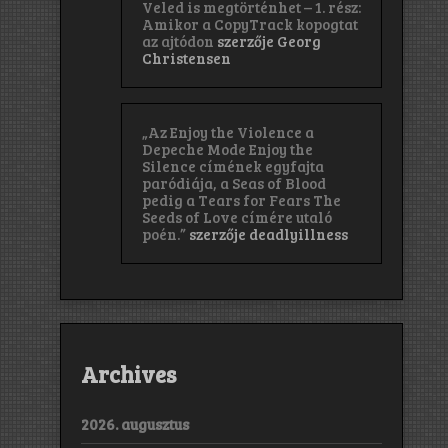
Veled is megtörténhet – 1. rész:
Amikor a CopyTrack kopogtat
az ajtódon
szerzője
Georg
Christensen
„Az Enjoy the Violence a
Depeche Mode Enjoy the
Silence címének egyfajta
paródiája, a Seas of Blood
pedig a Tears for Fears The
Seeds of Love címére utaló
poén.”
szerzője
deadlyillness
Archives
2026. augusztus