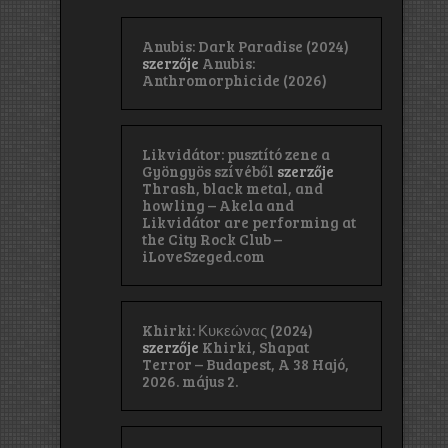
Anubis: Dark Paradise (2024)
szerzője
Anubis:
Anthromorphicide (2026)
Likvidátor: pusztító zene a
Gyöngyös szívéből
szerzője
Thrash, black metal, and
howling – Akela and
Likvidátor are performing at
the City Rock Club –
iLoveSzeged.com
Khirki: Κ​υ​κ​ε​ώ​ν​α​ς (2024)
szerzője
Khirki, Shapat
Terror – Budapest, A 38 Hajó,
2026. május 2.