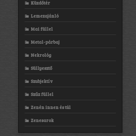
Küzdőtér
Lemezajánló
Mai füllel
Metal-párbaj
Nekrológ
Süllyesztő
Szubjektív
Szűz füllel
Zenén innen és túl
Zenesarok