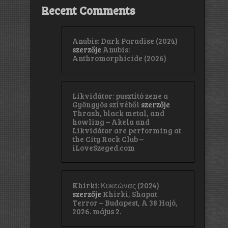
Recent Comments
Anubis: Dark Paradise (2024)
szerzője
Anubis:
Anthromorphicide (2026)
Likvidátor: pusztító zene a
Gyöngyös szívéből
szerzője
Thrash, black metal, and
howling – Akela and
Likvidátor are performing at
the City Rock Club –
iLoveSzeged.com
Khirki: Κ​υ​κ​ε​ώ​ν​α​ς (2024)
szerzője
Khirki, Shapat
Terror – Budapest, A 38 Hajó,
2026. május 2.