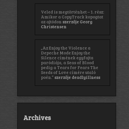
Veled is megtörténhet – 1. rész:
Amikor a CopyTrack kopogtat
az ajtódon
szerzője
Georg
Christensen
„Az Enjoy the Violence a
Depeche Mode Enjoy the
Silence címének egyfajta
paródiája, a Seas of Blood
pedig a Tears for Fears The
Seeds of Love címére utaló
poén.”
szerzője
deadlyillness
Archives