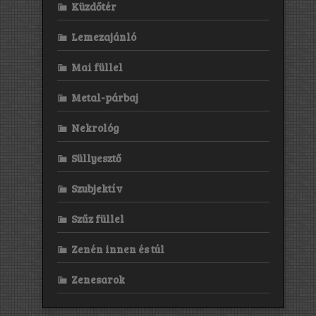
Küzdőtér
Lemezajánló
Mai füllel
Metal-párbaj
Nekrológ
Süllyesztő
Szubjektív
Szűz füllel
Zenén innen és túl
Zenesarok