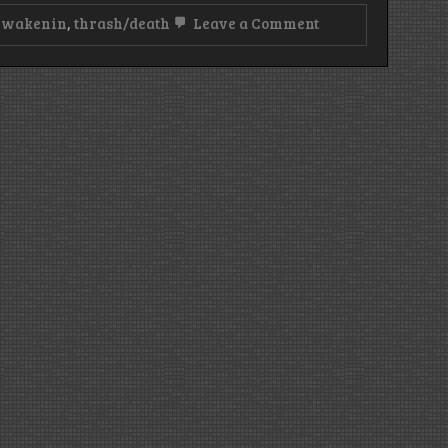
on
Awakenin
,
thrash/death
Leave a Comment
Merciless:
The
Awakening
(1990)