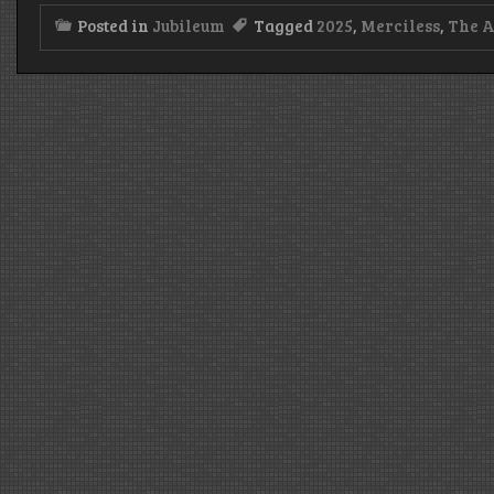
Posted in
Jubileum
Tagged
2025
,
Merciless
,
The 