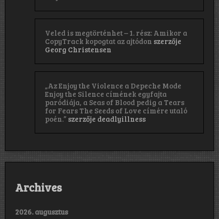
Veled is megtörténhet – 1. rész: Amikor a
CopyTrack kopogtat az ajtódon
szerzője
Georg Christensen
„Az Enjoy the Violence a Depeche Mode
Enjoy the Silence címének egyfajta
paródiája, a Seas of Blood pedig a Tears
for Fears The Seeds of Love címére utaló
poén.”
szerzője
deadlyillness
Archives
2026. augusztus