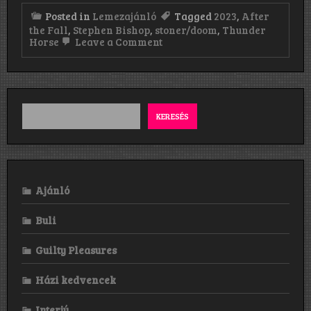
Posted in
Lemezajánló
Tagged
2023
,
After
the Fall
,
Stephen Bishop
,
stoner/doom
,
Thunder
on
Horse
Leave a Comment
Thunder
Horse:
After
the
Fall
(2023)
KERESÉS
Ajánló
Buli
Guilty Pleasures
Házi kedvencek
Interjú