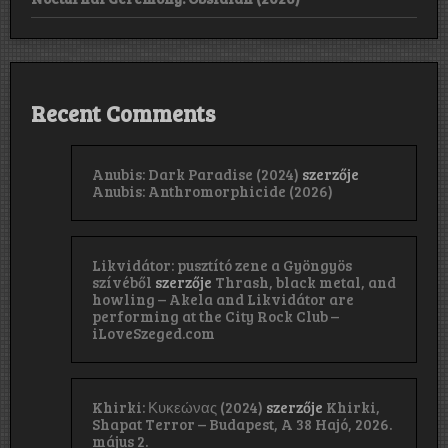
Recent Comments
Anubis: Dark Paradise (2024)
szerzője
Anubis: Anthromorphicide (2026)
Likvidátor: pusztító zene a Gyöngyös
szívéből
szerzője
Thrash, black metal, and
howling – Akela and Likvidátor are
performing at the City Rock Club –
iLoveSzeged.com
Khirki: Κ​υ​κ​ε​ώ​ν​α​ς (2024)
szerzője
Khirki,
Shapat Terror – Budapest, A 38 Hajó, 2026.
május 2.