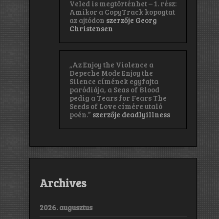
Veled is megtörténhet – 1. rész:
Amikor a CopyTrack kopogtat
az ajtódon
szerzője
Georg
Christensen
„Az Enjoy the Violence a
Depeche Mode Enjoy the
Silence címének egyfajta
paródiája, a Seas of Blood
pedig a Tears for Fears The
Seeds of Love címére utaló
poén.”
szerzője
deadlyillness
Archives
2026. augusztus