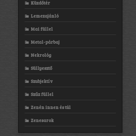
Küzdőtér
Lemezajánló
Mai füllel
Metal-párbaj
Nekrológ
Süllyesztő
Szubjektív
Szűz füllel
Zenén innen és túl
Zenesarok