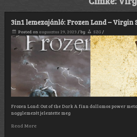
Címke:
Virg
3in1 lemezajánló: Frozen Land – Virgin 
Posted on
augusztus 29, 2023
/
by
SZG
/
Frozen Land: Out of the Dark A finn dallamos power meta
nagylemezét jelentette meg
Read More