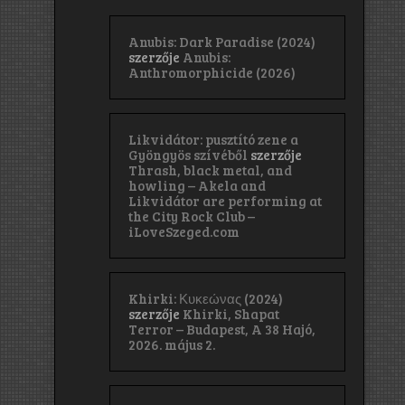
Anubis: Dark Paradise (2024)
szerzője
Anubis:
Anthromorphicide (2026)
Likvidátor: pusztító zene a
Gyöngyös szívéből
szerzője
Thrash, black metal, and
howling – Akela and
Likvidátor are performing at
the City Rock Club –
iLoveSzeged.com
Khirki: Κ​υ​κ​ε​ώ​ν​α​ς (2024)
szerzője
Khirki, Shapat
Terror – Budapest, A 38 Hajó,
2026. május 2.