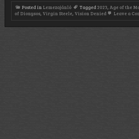
Posted in
Lemezajánló
Tagged
2023
,
Age of the M
of Dionysos
,
Virgin Steele
,
Vision Denied
Leave a C