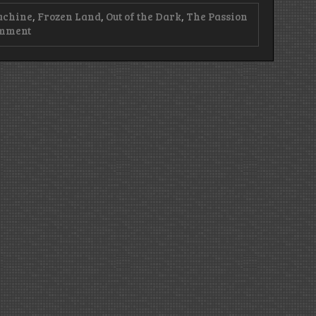
achine
,
Frozen Land
,
Out of the Dark
,
The Passion
on
omment
3in1
lemezajánló:
Frozen
Land
–
Virgin
Steele
–
Vision
Denied