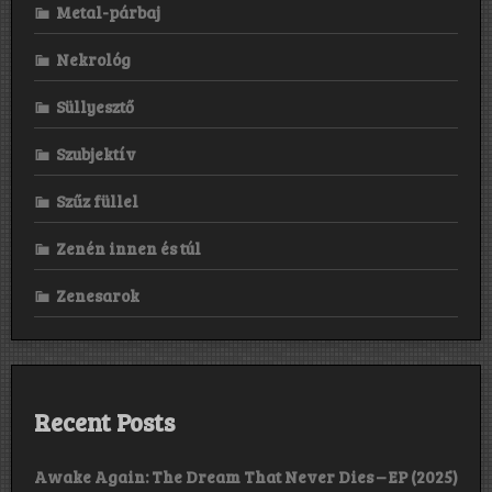
Metal-párbaj
Nekrológ
Süllyesztő
Szubjektív
Szűz füllel
Zenén innen és túl
Zenesarok
Recent Posts
Awake Again: The Dream That Never Dies – EP (2025)