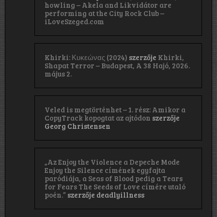
howling – Akela and Likvidátor are
performing at the City Rock Club –
iLoveSzeged.com
Khirki: Κ​υ​κ​ε​ώ​ν​α​ς (2024)
szerzője
Khirki,
Shapat Terror – Budapest, A 38 Hajó, 2026.
május 2.
Veled is megtörténhet – 1. rész: Amikor a
CopyTrack kopogtat az ajtódon
szerzője
Georg Christensen
„Az Enjoy the Violence a Depeche Mode
Enjoy the Silence címének egyfajta
paródiája, a Seas of Blood pedig a Tears
for Fears The Seeds of Love címére utaló
poén.”
szerzője
deadlyillness