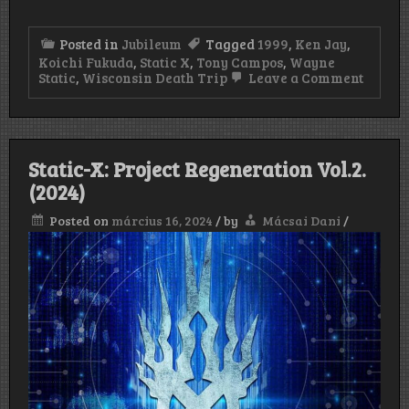
Posted in
Jubileum
Tagged
1999
,
Ken Jay
,
Koichi Fukuda
,
Static X
,
Tony Campos
,
Wayne
on
Static
,
Wisconsin Death Trip
Leave a Comment
Static-
X
:
Wisco
Death
Static-X: Project Regeneration Vol.2.
Trip
(1999)
(2024)
Posted on
március 16, 2024
/
by
Mácsai Dani
/