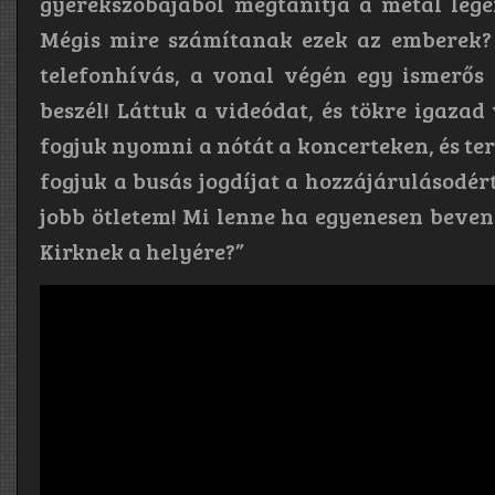
gyerekszobájából megtanítja a metal lege
Mégis mire számítanak ezek az emberek? J
telefonhívás, a vonal végén egy ismerős 
beszél! Láttuk a videódat, és tökre igazad
fogjuk nyomni a nótát a koncerteken, és t
fogjuk a busás jogdíjat a hozzájárulásodér
jobb ötletem! Mi lenne ha egyenesen beve
Kirknek a helyére?”