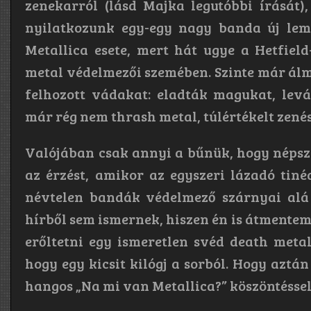
zenekarról (lásd Majka legutóbbi írását)
nyilatkozunk egy-egy nagy banda új leme
Metallica esete, mert hát ugye a Hetfie
metal védelmezői szemében. Szinte már álmu
felhozott vádakat: eladták magukat, levá
már rég nem thrash metal, túlértékelt zenés
Valójában csak annyi a bűnük, hogy népsz
az érzést, amikor az egyszeri lázadó tin
névtelen bandák védelmező szárnyai alá b
hírből sem ismernek, hiszen én is átmente
erőltetni egy ismeretlen svéd death metal
hogy egy kicsit kilógj a sorból. Hogy aztán
hangos „Na mi van Metallica?” köszöntésse