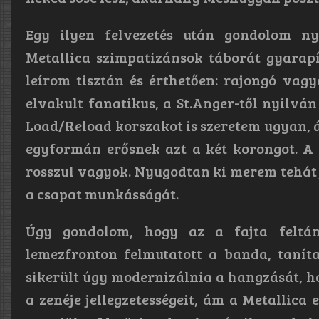
Egy ilyen felvezetés után gondolom ny
Metallica szimpatizánsok táborát gyarapí
leírom tisztán és érthetően: rajongó vag
elvakult fanatikus, a St.Anger-től nyilv
Load/Reload korszakot is szeretem ugyan, 
egyformán erősnek azt a két korongot. A
rosszul vagyok. Nyugodtan ki merem tehát 
a csapat munkásságát.
Úgy gondolom, hogy az a fajta feltá
lemezfronton felmutatott a banda, tanít
sikerült úgy modernizálnia a hangzását, h
a zenéje jellegzetességeit, ám a Metallica