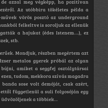
, de azzal meg végképp, ha pozitívan
zéről. Az utóbbira tökéletes példa a
ld-művek vörös posztó az underground
nkból felkeltve is soroljuk az ellenük
gatták a hajukat (édes Istenem….), ez
zek, stb.
erűek. Mondjuk, részben megértem azt
édzser metalos gyerek próbál az olyan
újni, amiket a seggfej osztálytársai
m ezen, tudom, mekkora szívás magadra
 banda sose volt demóját, csak azért,
 ettől függetlenül a suli folyosóján egy
l üdvözöljenek a többiek…