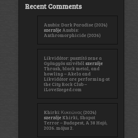
Recent Comments
Anubis: Dark Paradise (2024)
szerzője
Anubis:
Anthromorphicide (2026)
Likvidátor: pusztító zene a
Gyöngyös szívéből
szerzője
Thrash, black metal, and
howling – Akela and
Likvidátor are performing at
the City Rock Club –
iLoveSzeged.com
Khirki: Κ​υ​κ​ε​ώ​ν​α​ς (2024)
szerzője
Khirki, Shapat
Terror – Budapest, A 38 Hajó,
2026. május 2.