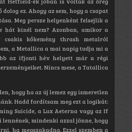
t Hetfield-ék jóban is voltak az öreg
ő dolog ez. Ahogy az sem, hogy a csapat
sa. Meg persze helyenként felsejlik a
e hát kinél nem? Azonban, amikor a
r csakis kőkemény thrash metalról
em, a Metallica a mai napig tudja mi a
ebb az ifjonti hév helyett már a régi
zerzeményeiket. Nincs mese, a Tatallica
llen, hogy ha az új lemez egy ismeretlen
ánk. Hadd fordítsam meg ezt a logikát:
ming Suicide, a Lux Aeterna vagy az If
i lennének, mindenki azzal jönne, hogy
írni, ha megszakadna. Ezzel szemben a