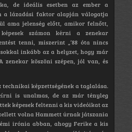
ka, de ideális esetben az ember a
 a lázadási faktor alapján válogatja
ül ama jelenség előtt, amikor felnőtt,
k képesek számon kérni a zenekar
entést tenni, miszerint „’88 óta nincs
 sokkal inkább az a helyzet, hogy már
 A zenekar köszöni szépen, jól van, és
k technikai képzettségének a taglalása.
írni is unalmas, de az már tényleg
tek képesek feltenni a kis videóikat az
 kellett volna Hammett úrnak játszania
némi irónia abban, ahogy Ferike a kis