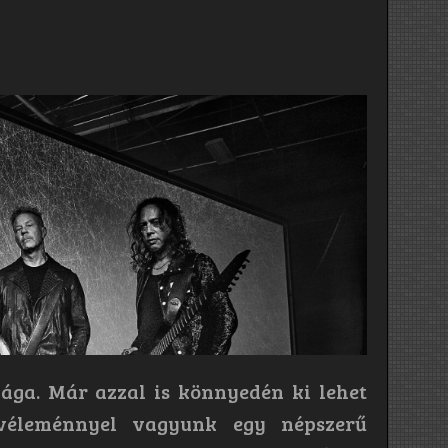
lága. Már azzal is könnyedén ki lehet
 véleménnyel vagyunk egy népszerű