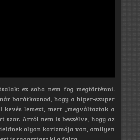
ítsalak: ez soha nem fog megtörténni.
e már barátkoznod, hogy a hiper-szuper
l kevés lemezt, mert „megváltoztak a
t szar. Arról nem is beszélve, hogy az
fieldnek olyan karizmája van, amilyen
t is ragasztasz ki a falra.