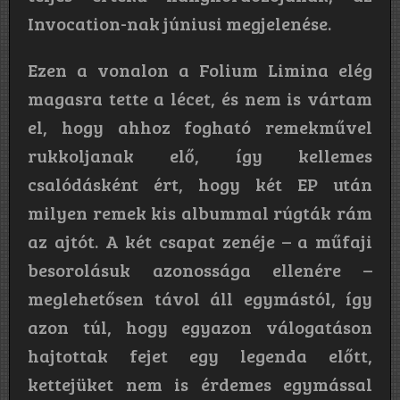
Invocation-nak júniusi megjelenése.
Ezen a vonalon a Folium Limina elég
magasra tette a lécet, és nem is vártam
el, hogy ahhoz fogható remekművel
rukkoljanak elő, így kellemes
csalódásként ért, hogy két EP után
milyen remek kis albummal rúgták rám
az ajtót. A két csapat zenéje – a műfaji
besorolásuk azonossága ellenére –
meglehetősen távol áll egymástól, így
azon túl, hogy egyazon válogatáson
hajtottak fejet egy legenda előtt,
kettejüket nem is érdemes egymással