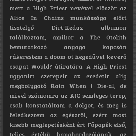
mert a High Priest nevével először az
Alice In Chains munkássága előtt
tisztelgő Dirt-Redux albumon
találkoztam, amikor a The Otolith
bemutatkozó anyaga kapcsán
rákerestem a doom-ot hegedűvel keverő
csapat Would? átiratára. A High Priest
ugyanitt szerepelt az eredetit alig
megbolygató Rain When I Die-al, de
mivel számomra az AIC semleges terep,
csak konstatáltam a dolgot, és meg is
feledkeztem az egészről, ezért most
kisebb meglepetésként ért Főpapék első,
teljes értékű hanghordozójának, az