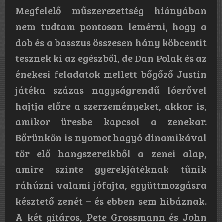
Megfelelő műszerezettség hiányában
nem tudtam pontosan lemérni, hogy a
dob és a basszus összesen hány köbcentit
tesznek ki az egészből, de Dan Polak és az
énekesi feladatok mellett bőgőző Justin
játéka százas nagyságrendű lóerővel
hajtja előre a szerzeményeket, akkor is,
amikor üresbe kapcsol a zenekar.
Bőrünkön is nyomot hagyó dinamikával
tör elő hangszereikből a zenei alap,
amire szinte gyerekjátéknak tűnik
ráhúzni valami jófajta, együttmozgásra
késztető zenét – és ebben sem hibáznak.
A két gitáros, Pete Grossmann és John