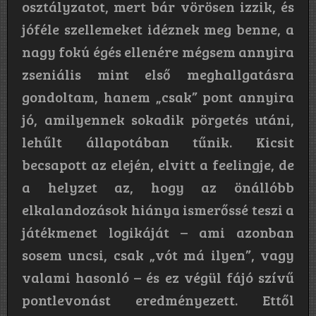
osztályzatot, mert bár vörösen izzik, és
jóféle szellemeket idéznek meg benne, a
nagy fokú égés ellenére mégsem annyira
zseniális mint első meghallgatásra
gondoltam, hanem „csak” pont annyira
jó, amilyennek sokadik pörgetés utáni,
lehűlt állapotában tűnik. Kicsit
becsapott az elején, elvitt a feelingje, de
a helyzet az, hogy az önállóbb
elkalandozások hiánya ismerőssé teszi a
játékmenet logikáját – ami azonban
sosem uncsi, csak „vót má ilyen”, vagy
valami hasonló – és ez végül fájó szívű
pontlevonást eredményezett. Ettől