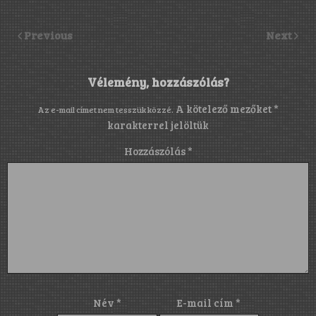
Previous
Next
Vélemény, hozzászólás?
A kötelező mezőket
*
Az e-mail címet nem tesszük közzé.
karakterrel jelöltük
Hozzászólás
*
Név
*
E-mail cím
*