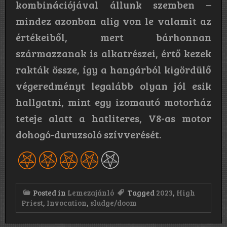
kombinációjával állunk szemben –
mindez azonban alig von le valamit az
értékeiből, mert bárhonnan
származzanak is alkatrészei, értő kezek
rakták össze, így a hangárból kigördülő
végeredményt legalább olyan jól esik
hallgatni, mint egy izomautó motorház
teteje alatt a hatliteres, V8-as motor
dohogó-duruzsoló szívverését.
Posted in
Lemezajánló
Tagged
2023
,
High
Priest
,
Invocation
,
sludge/doom