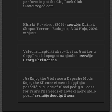
performing at the City Rock Club –
iLoveSzeged.com
Khirki: Κ​υ​κ​ε​ώ​ν​α​ς (2024)
szerzője
Khirki,
Shapat Terror – Budapest, A 38 Hajó, 2026.
május 2.
Veled is megtörténhet – 1. rész: Amikor a
CopyTrack kopogtat az ajtódon
szerzője
Georg Christensen
„Az Enjoy the Violence a Depeche Mode
Enjoy the Silence címének egyfajta
paródiája, a Seas of Blood pedig a Tears
for Fears The Seeds of Love címére utaló
poén.”
szerzője
deadlyillness