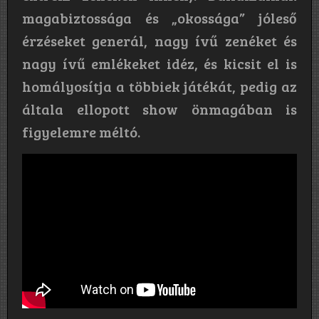
magabiztossága és „okossága” jóleső
érzéseket generál, nagy ívű zenéket és
nagy ívű emlékeket idéz, és kicsit el is
homályosítja a többiek játékát, pedig az
általa ellopott show önmagában is
figyelemre méltó.