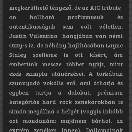
megkerülhető tényező, de az AIC tribute-
on hallható profizmusuk és
autentikusságuk sem volt véletlen.
Justin Valentino hangjában van némi
Ozzy-s íz, de néhány hajlításában Layne
Staley szelleme is ott kísért, ám
emberünk messze többet nyújt, mint
ezek szimpla utánérzései. A torkában
szunnyadó vokális erő, ami áthatja és
egyben tartja a dalokat, prémium
kategóriás hard rock zenekarokban is
simán megállná a helyét (vagyis inkább
azt mondanám: majdnem bárhol, az
extrém zenéken innen). Dallamainak