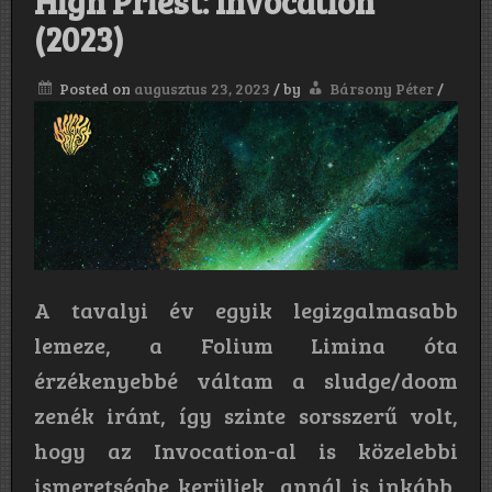
High Priest: Invocation
(2023)
Posted on
augusztus 23, 2023
/
by
Bársony Péter
/
A tavalyi év egyik legizgalmasabb
lemeze, a Folium Limina óta
érzékenyebbé váltam a sludge/doom
zenék iránt, így szinte sorsszerű volt,
hogy az Invocation-al is közelebbi
ismeretségbe kerüljek, annál is inkább,