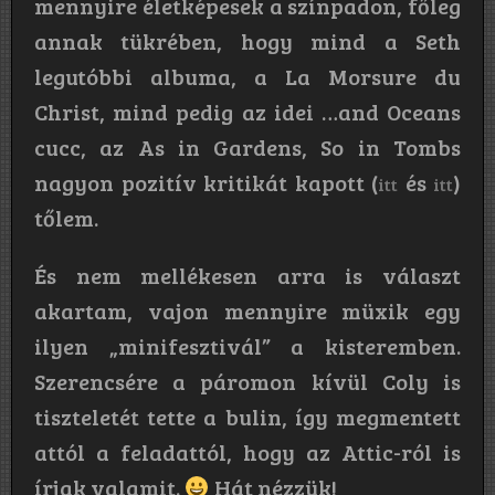
mennyire életképesek a színpadon, főleg
annak tükrében, hogy mind a Seth
legutóbbi albuma, a La Morsure du
Christ, mind pedig az idei …and Oceans
cucc, az As in Gardens, So in Tombs
nagyon pozitív kritikát kapott (
és
)
itt
itt
tőlem.
És nem mellékesen arra is választ
akartam, vajon mennyire müxik egy
ilyen „minifesztivál” a kisteremben.
Szerencsére a páromon kívül Coly is
tiszteletét tette a bulin, így megmentett
attól a feladattól, hogy az Attic-ról is
írjak valamit.
Hát nézzük!