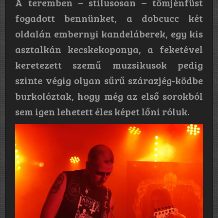
A teremben – stílusosan – tömjénfüst
fogadott bennünket, a dobcucc két
oldalán embernyi kandeláberek, egy kis
asztalkán kecskekoponya, a feketével
keretezett szemű muzsikusok pedig
szinte végig olyan sűrű szárazjég-ködbe
burkolóztak, hogy még az első sorokból
sem igen lehetett éles képet lőni róluk.