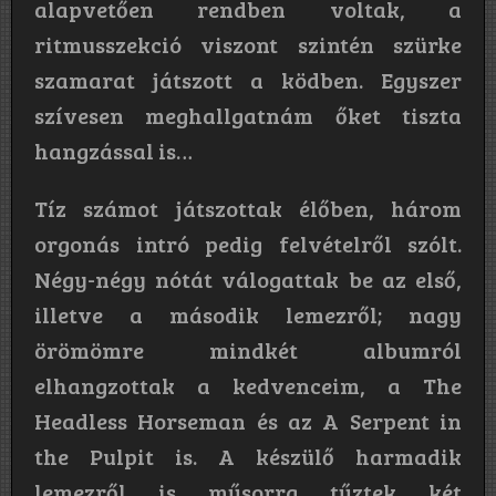
alapvetően rendben voltak, a
ritmusszekció viszont szintén szürke
szamarat játszott a ködben. Egyszer
szívesen meghallgatnám őket tiszta
hangzással is…
Tíz számot játszottak élőben, három
orgonás intró pedig felvételről szólt.
Négy-négy nótát válogattak be az első,
illetve a második lemezről; nagy
örömömre mindkét albumról
elhangzottak a kedvenceim, a The
Headless Horseman és az A Serpent in
the Pulpit is. A készülő harmadik
lemezről is műsorra tűztek két