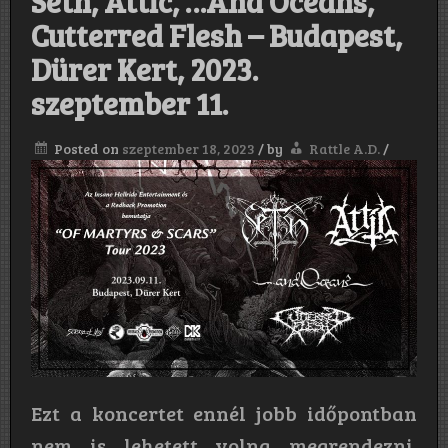
Seth, Attic, …And Oceans,
Cutterred Flesh – Budapest,
Dürer Kert, 2023.
szeptember 11.
Posted on
szeptember 18, 2023
/
by
Rattle A.D.
/
Ezt a koncertet ennél jobb időpontban
nem is lehetett volna megrendezni.