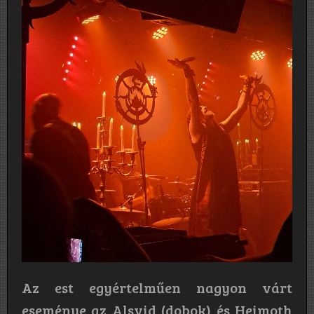
Az est egyértelműen nagyon várt
eseménye az Alsvid (dobok) és Heimoth