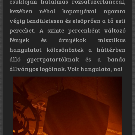
csuklóján hatalmas rózsafüzérlánccal,
kezében néhol koponyával nyomta
végig lendületesen és elsöprően a fő esti
perceket. A szinte percenként változó
fények és árnyékok misztikus
hangulatot kölcsönöztek a háttérben
álló gyertyatartóknak és a banda
állványos logóinak. Volt hangulata, na!