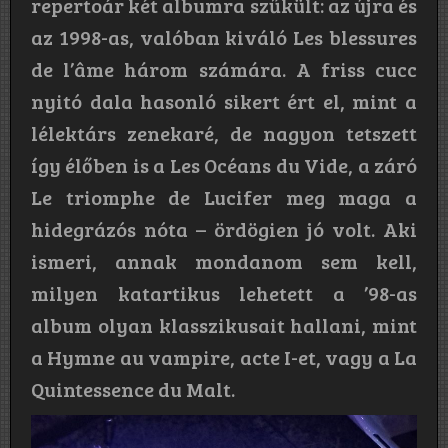
repertoár két albumra szűkült: az újra és
az 1998-as, valóban kiváló Les blessures
de l’âme három számára. A friss cucc
nyitó dala hasonló sikert ért el, mint a
lélektárs zenekaré, de nagyon tetszett
így élőben is a Les Océans du Vide, a záró
Le triomphe de Lucifer meg maga a
hidegrázós nóta – ördögien jó volt. Aki
ismeri, annak mondanom sem kell,
milyen katartikus lehetett a ’98-as
album olyan klasszikusait hallani, mint
a Hymne au vampire, acte I-et, vagy a La
Quintessence du Malt.