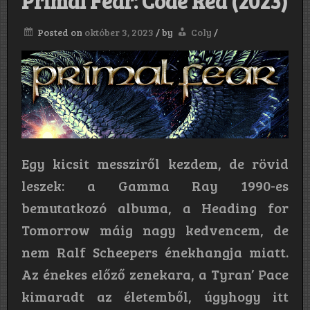
Primal Fear: Code Red (2023)
Posted on
október 3, 2023
/
by
Coly
/
Egy kicsit messziről kezdem, de rövid
leszek: a Gamma Ray 1990-es
bemutatkozó albuma, a Heading for
Tomorrow máig nagy kedvencem, de
nem Ralf Scheepers énekhangja miatt.
Az énekes előző zenekara, a Tyran’ Pace
kimaradt az életemből, úgyhogy itt