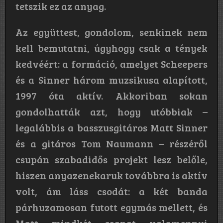
tetszik ez az anyag.
Az együttest, gondolom, senkinek nem
kell bemutatni, úgyhogy csak a tények
kedvéért: a formáció, amelyet Scheepers
és a Sinner három muzsikusa alapított,
1997 óta aktív. Akkoriban sokan
gondolhatták azt, hogy utóbbiak –
legalábbis a basszusgitáros Matt Sinner
és a gitáros Tom Naumann – részéről
csupán szabadidős projekt lesz belőle,
hiszen anyazenekaruk továbbra is aktív
volt, ám láss csodát: a két banda
párhuzamosan futott egymás mellett, és
Matt mindkét csapat valamennyi