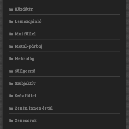
Küzdőtér
Lemezajánló
Mai füllel
Metal-párbaj
Nekrológ
Süllyesztő
Szubjektív
Szűz füllel
Zenén innen és túl
Zenesarok