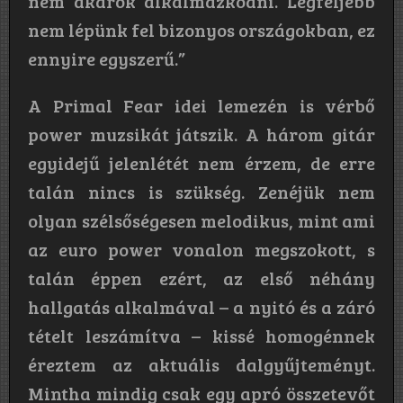
nem akarok alkalmazkodni. Legfeljebb
nem lépünk fel bizonyos országokban, ez
ennyire egyszerű.”
A Primal Fear idei lemezén is vérbő
power muzsikát játszik. A három gitár
egyidejű jelenlétét nem érzem, de erre
talán nincs is szükség. Zenéjük nem
olyan szélsőségesen melodikus, mint ami
az euro power vonalon megszokott, s
talán éppen ezért, az első néhány
hallgatás alkalmával – a nyitó és a záró
tételt leszámítva – kissé homogénnek
éreztem az aktuális dalgyűjteményt.
Mintha mindig csak egy apró összetevőt