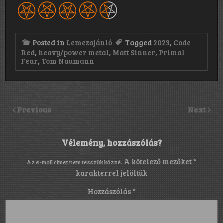
Posted in
Lemezajánló
Tagged
2023
,
Code
Red
,
heavy/power metal
,
Matt Sinner
,
Primal
Fear
,
Tom Naumann
Previous
Next
Vélemény, hozzászólás?
A kötelező mezőket
*
Az e-mail címet nem tesszük közzé.
karakterrel jelöltük
Hozzászólás
*