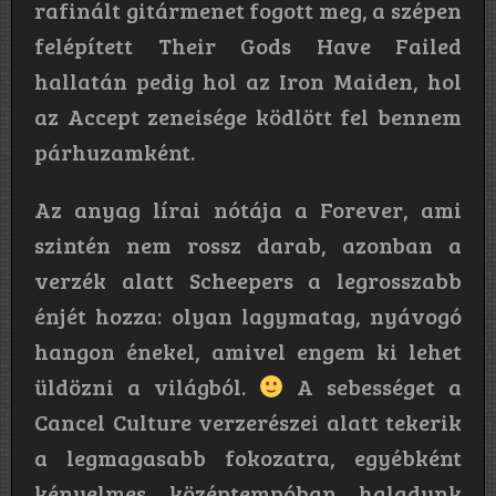
rafinált gitármenet fogott meg, a szépen
felépített Their Gods Have Failed
hallatán pedig hol az Iron Maiden, hol
az Accept zeneisége ködlött fel bennem
párhuzamként.
Az anyag lírai nótája a Forever, ami
szintén nem rossz darab, azonban a
verzék alatt Scheepers a legrosszabb
énjét hozza: olyan lagymatag, nyávogó
hangon énekel, amivel engem ki lehet
üldözni a világból.
A sebességet a
Cancel Culture verzerészei alatt tekerik
a legmagasabb fokozatra, egyébként
kényelmes középtempóban haladunk