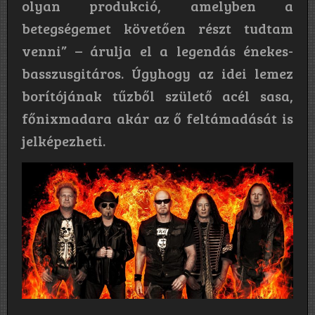
olyan produkció, amelyben a
betegségemet követően részt tudtam
venni” – árulja el a legendás énekes-
basszusgitáros. Úgyhogy az idei lemez
borítójának tűzből születő acél sasa,
főnixmadara akár az ő feltámadását is
jelképezheti.