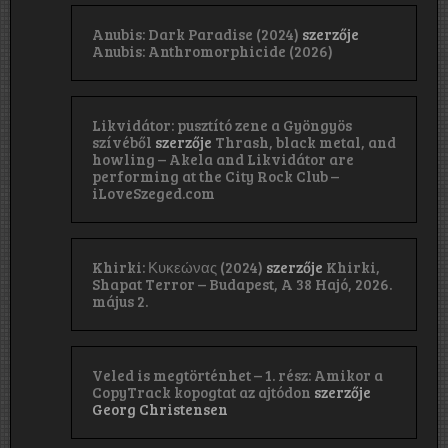
Anubis: Dark Paradise (2024)
szerzője
Anubis: Anthromorphicide (2026)
Likvidátor: pusztító zene a Gyöngyös
szívéből
szerzője
Thrash, black metal, and
howling – Akela and Likvidátor are
performing at the City Rock Club –
iLoveSzeged.com
Khirki: Κ​υ​κ​ε​ώ​ν​α​ς (2024)
szerzője
Khirki,
Shapat Terror – Budapest, A 38 Hajó, 2026.
május 2.
Veled is megtörténhet – 1. rész: Amikor a
CopyTrack kopogtat az ajtódon
szerzője
Georg Christensen