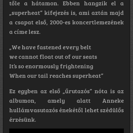
tőle a hátamon. Ebben hangzik el a
„superheat” kifejezés is, ami aztán majd
a csapat első, 2000-es koncertlemezének
a címe lesz.
„We have fastened every belt
we cannot float out of our seats
It’s so enormously frightening
When our tail reaches superheat”
Ez egyben az első „űrutazós” nóta is az
albumon, amely alatt Anneke
hullámvasutazós énekétől lehet szédülős
érzésünk.