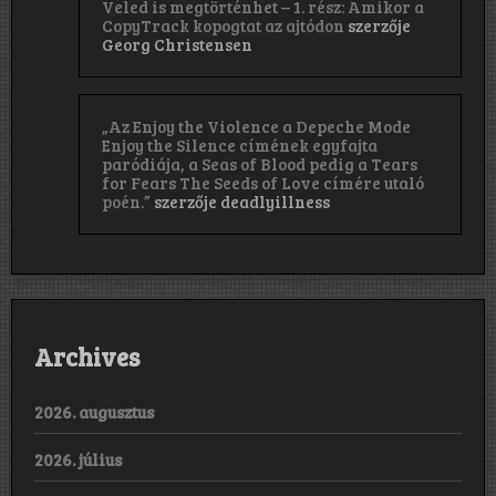
Veled is megtörténhet – 1. rész: Amikor a
CopyTrack kopogtat az ajtódon
szerzője
Georg Christensen
„Az Enjoy the Violence a Depeche Mode
Enjoy the Silence címének egyfajta
paródiája, a Seas of Blood pedig a Tears
for Fears The Seeds of Love címére utaló
poén.”
szerzője
deadlyillness
Archives
2026. augusztus
2026. július