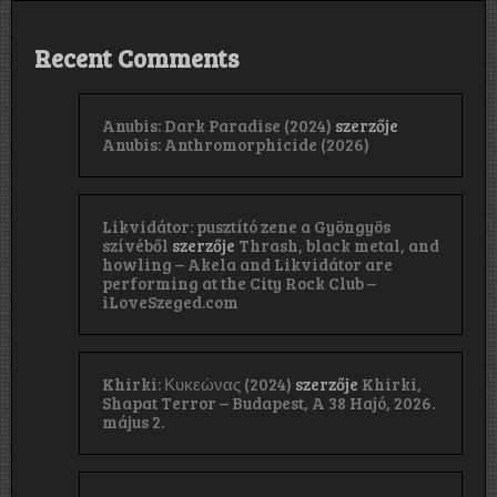
Recent Comments
Anubis: Dark Paradise (2024)
szerzője
Anubis: Anthromorphicide (2026)
Likvidátor: pusztító zene a Gyöngyös
szívéből
szerzője
Thrash, black metal, and
howling – Akela and Likvidátor are
performing at the City Rock Club –
iLoveSzeged.com
Khirki: Κ​υ​κ​ε​ώ​ν​α​ς (2024)
szerzője
Khirki,
Shapat Terror – Budapest, A 38 Hajó, 2026.
május 2.