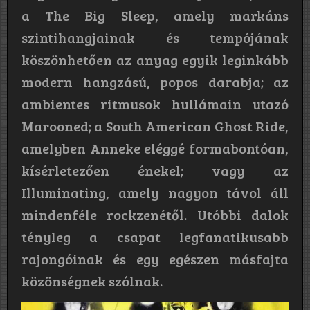
a The Big Sleep, amely markáns
szintihangjainak és tempójának
köszönhetően az anyag egyik leginkább
modern hangzású, popos darabja; az
ambientes ritmusok hullámain utazó
Marooned; a South American Ghost Ride,
amelyben Anneke eléggé formabontóan,
kísérletezően énekel; vagy az
Illuminating, amely nagyon távol áll
mindenféle rockzenétől. Utóbbi dalok
tényleg a csapat legfanatikusabb
rajongóinak és egy egészen másfajta
közönségnek szólnak.