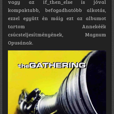
vagy az if_then_else is jóval
kompaktabb, befogadhatóbb alkotás,
ezzel együtt én máig ezt az albumot
tartom Annekéék
csúcsteljesítményének, Magnum
Opusának.