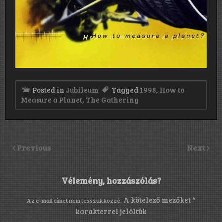
Posted in
Jubileum
Tagged
1998
,
How to
Measure a Planet
,
The Gathering
Previous
Next
Vélemény, hozzászólás?
A kötelező mezőket
*
Az e-mail címet nem tesszük közzé.
karakterrel jelöltük