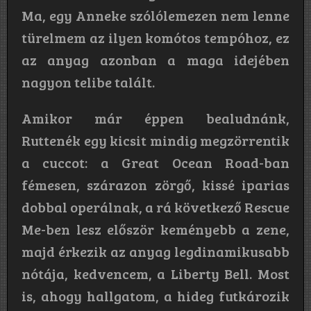
Ma, egy Anneke szólólemezen nem lenne
türelmem az ilyen komótos tempóhoz, ez
az anyag azonban a maga idejében
nagyon telibe talált.
Amikor már éppen bealudnánk,
Ruttenék egy kicsit mindig megzörrentik
a cuccot: a Great Ocean Road-ban
fémesen, szárazon zörgő, kissé iparias
dobbal operálnak, a rá következő Rescue
Me-ben lesz először keményebb a zene,
majd érkezik az anyag legdinamikusabb
nótája, kedvencem, a Liberty Bell. Most
is, ahogy hallgatom, a hideg futkározik