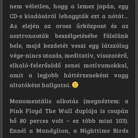
nem véletlen, hogy a lemez japán, egy
CD-s kiadásáról lehagyták ezt a nótát…
Az elején az orosz űrközpont és az
asztronauták beszélgetésébe fülelünk
bele, majd kezdetét veszi egy látszólag
vége-nincs utazás, meditatív, visszatérő,
elhaló-felerősödő zenei motívumokkal,
amit a legjobb háttérzeneként vagy
altatóként hallgatni.
Monumentális alkotás (megnéztem: a
Pink Floyd The Wall duplája is csupán
bő 80 perces volt – ez több mint 103).
Ennél a Mandylion, a Nighttime Birds