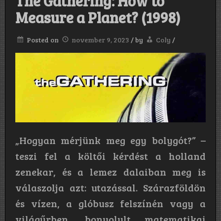
The Gathering: How to
Measure a Planet? (1998)
Posted on
november 9, 2023
/
by
Coly
/
„Hogyan mérjünk meg egy bolygót?” –
teszi fel a költői kérdést a holland
zenekar, és a lemez dalaiban meg is
válaszolja azt: utazással. Szárazföldön
és vízen, a glóbusz felszínén vagy a
világűrben, bonyolult matematikai