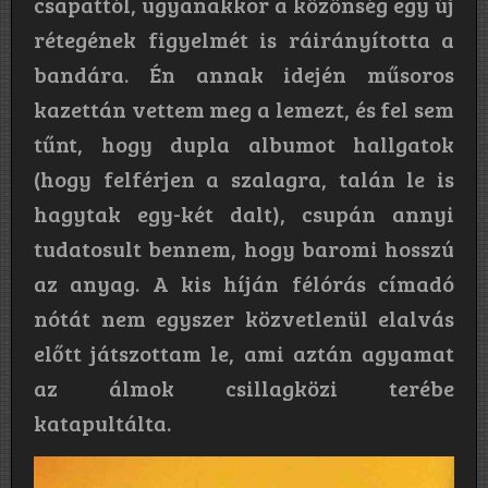
csapattól, ugyanakkor a közönség egy új
rétegének figyelmét is ráirányította a
bandára. Én annak idején műsoros
kazettán vettem meg a lemezt, és fel sem
tűnt, hogy dupla albumot hallgatok
(hogy felférjen a szalagra, talán le is
hagytak egy-két dalt), csupán annyi
tudatosult bennem, hogy baromi hosszú
az anyag. A kis híján félórás címadó
nótát nem egyszer közvetlenül elalvás
előtt játszottam le, ami aztán agyamat
az álmok csillagközi terébe
katapultálta.