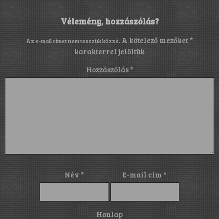
Vélemény, hozzászólás?
A kötelező mezőket
*
Az e-mail címet nem tesszük közzé.
karakterrel jelöltük
Hozzászólás
*
Név
*
E-mail cím
*
Honlap