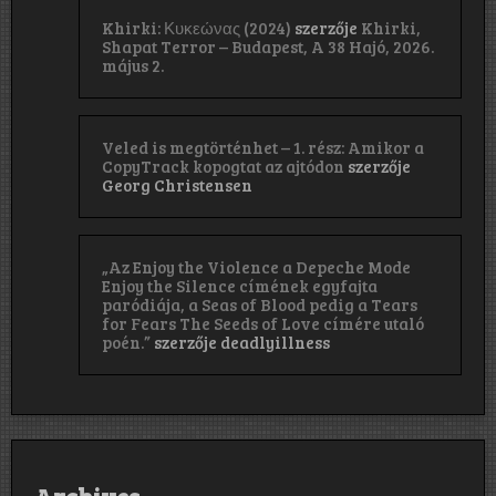
Khirki: Κ​υ​κ​ε​ώ​ν​α​ς (2024)
szerzője
Khirki,
Shapat Terror – Budapest, A 38 Hajó, 2026.
május 2.
Veled is megtörténhet – 1. rész: Amikor a
CopyTrack kopogtat az ajtódon
szerzője
Georg Christensen
„Az Enjoy the Violence a Depeche Mode
Enjoy the Silence címének egyfajta
paródiája, a Seas of Blood pedig a Tears
for Fears The Seeds of Love címére utaló
poén.”
szerzője
deadlyillness