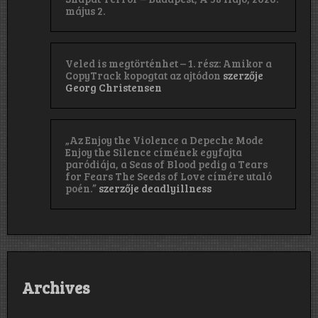
május 2.
Veled is megtörténhet – 1. rész: Amikor a
CopyTrack kopogtat az ajtódon
szerzője
Georg Christensen
„Az Enjoy the Violence a Depeche Mode
Enjoy the Silence címének egyfajta
paródiája, a Seas of Blood pedig a Tears
for Fears The Seeds of Love címére utaló
poén.”
szerzője
deadlyillness
Archives