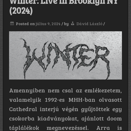
Winter: Live in Brooklyn NY
(2024)
Posted on
július 9, 2024
/
by
Dávid László
/
Amennyiben nem csal az emlékezetem,
valamelyik 1992-es MHH-ban olvasott
Cathedral interjú végén gyűjtöttek egy
csokorba kiadványokat, ajánlott doom
táplálékok megnevezéssel. Arra is