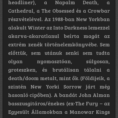
headliner), a Napalm Death, a
Cathedral, a The Obsessed és a Crowbar
részvételével. Az 1988-ban New Yorkban
alakult Winter az Into Darkness lemezzel
akarva-akaratlanul beírta magát az
extrém zenék történelemkönyvébe. Sem
előttük, sem utánuk senki sem tudta
olyan nyomasztóan, súlyosan,
groteszken, és brutálisan tálalni a
death/doom metalt, mint ők. (Földijeik, a
szintén New Yorki Sorrow járt még
hasonló cipőben). A bandát John Alman
basszusgitáros/énekes (ex-The Fury – az
Egyesült Államokban a Manowar Kings