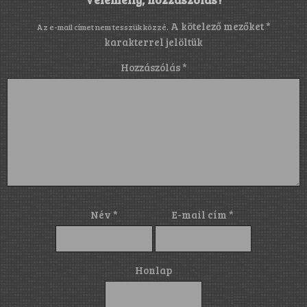
A kötelező mezőket
*
Az e-mail címet nem tesszük közzé.
karakterrel jelöltük
Hozzászólás
*
Név
*
E-mail cím
*
Honlap