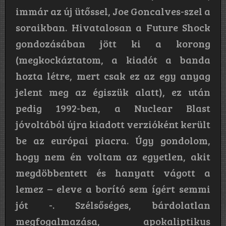
immár az új ütőssel, Joe Goncalves-szel a
soraikban. Hivatalosan a Future Shock
gondozásában jött ki a korong
(megkockáztatom, a kiadót a banda
hozta létre, mert csak ez az egy anyag
jelent meg az égiszük alatt), ez után
pedig 1992-ben, a Nuclear Blast
jóvoltából újra kiadott verzióként került
be az európai piacra. Úgy gondolom,
hogy nem én voltam az egyetlen, akit
megdöbbentett és hanyatt vágott a
lemez – eleve a borító sem ígért semmi
jót -. Szélsőséges, bárdolatlan
megfogalmazása, apokaliptikus