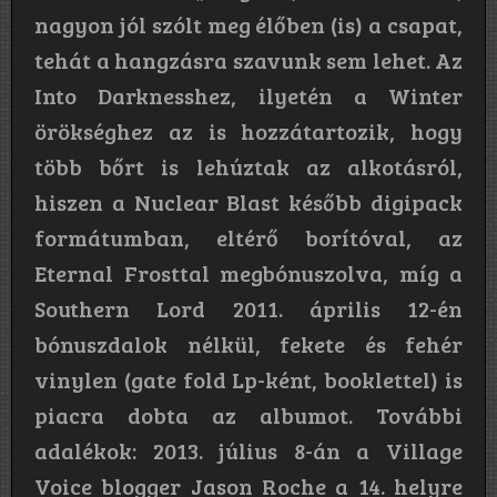
nagyon jól szólt meg élőben (is) a csapat,
tehát a hangzásra szavunk sem lehet. Az
Into Darknesshez, ilyetén a Winter
örökséghez az is hozzátartozik, hogy
több bőrt is lehúztak az alkotásról,
hiszen a Nuclear Blast később digipack
formátumban, eltérő borítóval, az
Eternal Frosttal megbónuszolva, míg a
Southern Lord 2011. április 12-én
bónuszdalok nélkül, fekete és fehér
vinylen (gate fold Lp-ként, booklettel) is
piacra dobta az albumot. További
adalékok: 2013. július 8-án a Village
Voice blogger Jason Roche a 14. helyre