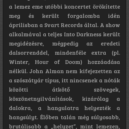
a lemez eme utóbbi koncertet örökítette
meg és került forgalomba idén
áprilisban a Svart Records által. A show
alkalmával a teljes Into Darkness került
megidézésre, mégpedig az eredeti
dalsorrenddel, mindenféle extra (pl.
Winter, Hour of Doom) hozzáadása
nélkül. John Alman nem kifejezetten az
a szószátyár típus, itt nincsenek a nóták
közötti átkötő szövegek,
köszönetnyilvánítások, kizárólag a
dalokra, a hangulatra helyezték a
hangsúlyt. Élőben talán még súlyosabb,
brutálisabb a „helyzet”, mint lemezen,