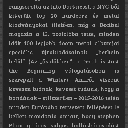
rangsorolta az Into Darknesst, a NYC-ből
kikerült top 20 hardcore és metal
kiadványokat illetően, míg a Decibel
magazin a 13. pozícióba tette, minden
idők 100 legjobb doom metal albumjai
speciális újrakiadásainak „berkein
belül”. (Az „ősidőkben”, a Death is Just
the Beginning válogatásokon is
szerepelt a Winter). Amiről viszont
kevesen tudnak, keveset tudunk, hogy a
bandának – stílszerűen – 2015-2016 telén
minden Európába tervezett fellépését le
kellett mondania amiatt, hogy Stephen
Flam gitáros súlyos halláskárosodást