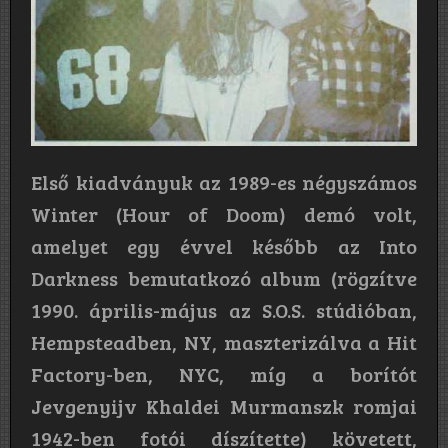
Első kiadványuk az 1989-es négyszámos
Winter (Hour of Doom) demó volt,
amelyet egy évvel később az Into
Darkness bemutatkozó album (rögzítve
1990. április-május az S.O.S. stúdióban,
Hempsteadben, NY, maszterizálva a Hit
Factory-ben, NYC, míg a borítót
Jevgenyijv Khaldei Murmanszk romjai
1942-ben fotói díszítette) követett,