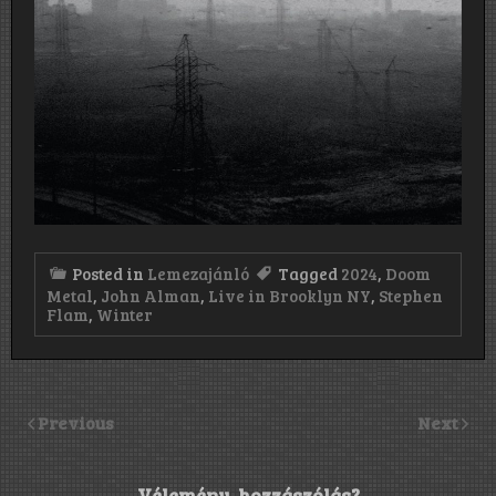
Posted in
Lemezajánló
Tagged
2024
,
Doom
Metal
,
John Alman
,
Live in Brooklyn NY
,
Stephen
Flam
,
Winter
Previous
Next
Vélemény, hozzászólás?