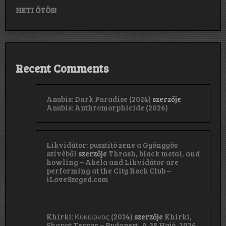
HETI ÖTÖS!
Recent Comments
Anubis: Dark Paradise (2024)
szerzője
Anubis: Anthromorphicide (2026)
Likvidátor: pusztító zene a Gyöngyös
szívéből
szerzője
Thrash, black metal, and
howling – Akela and Likvidátor are
performing at the City Rock Club –
iLoveSzeged.com
Khirki: Κ​υ​κ​ε​ώ​ν​α​ς (2024)
szerzője
Khirki,
Shapat Terror – Budapest, A 38 Hajó, 2026.