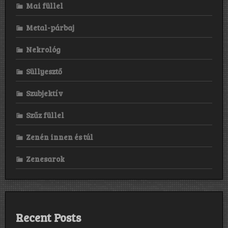
Mai füllel
Metal-párbaj
Nekrológ
Süllyesztő
Szubjektív
Szűz füllel
Zenén innen és túl
Zenesarok
Recent Posts