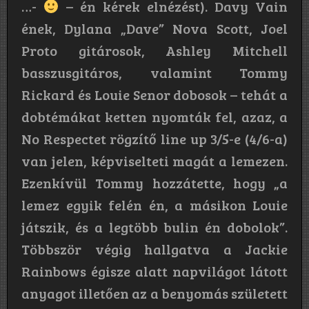
…-
– én kérek elnézést). Davy Vain
ének, Dylana „Dave” Nova Scott, Joel
Proto gitárosok, Ashley Mitchell
basszusgitáros, valamint Tommy
Rickard és Louie Senor dobosok – tehát a
dobtémákat ketten nyomták fel, azaz, a
No Respectet rögzítő line up 3/5-e (4/6-a)
van jelen, képviselteti magát a lemezen.
Ezenkívül Tommy hozzátette, hogy „a
lemez egyik felén én, a másikon Louie
játszik, és a legtöbb bulin én dobolok”.
Többször végig hallgatva a Jackie
Rainbows égisze alatt napvilágot látott
anyagot illetően az a benyomás született