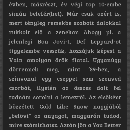
évben, másrészt, év végi top 10-embe
simán belefér(het). Már csak azért is,
mert tényleg remekbe szabott dalokkal
rukkolt elő a zenekar. Ahogy pl. a
jelenlegi Bon Jovi-t, Def Leppard-ot
figyelembe vesszük, hozzájuk képest a
Vain amolyan örök fiatal. Ugyanúgy
dörrennek meg, mint ’89-ben, a
színvonal egy cseppet sem szenved
csorbát, ilyetén az összes dalt fel
tudnám sorolni a lemezről. Az elsőként
közzétett Cold Like Snow nagyjából
„belövi” az anyagot, magyarán tudod,
mire számíthatsz. Aztán jön a You Better