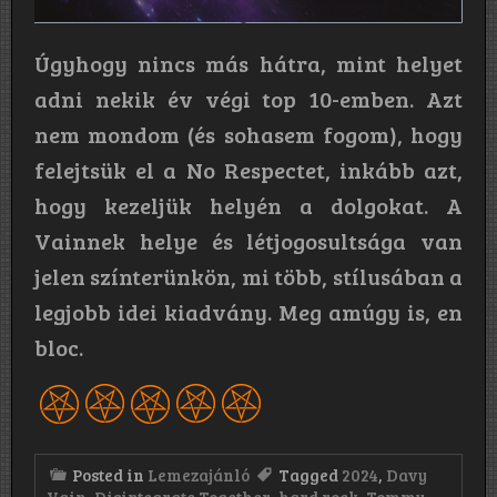
Úgyhogy nincs más hátra, mint helyet
adni nekik év végi top 10-emben. Azt
nem mondom (és sohasem fogom), hogy
felejtsük el a No Respectet, inkább azt,
hogy kezeljük helyén a dolgokat. A
Vainnek helye és létjogosultsága van
jelen színterünkön, mi több, stílusában a
legjobb idei kiadvány. Meg amúgy is, en
bloc.
Posted in
Lemezajánló
Tagged
2024
,
Davy
Vain
,
Disintegrate Together
,
hard rock
,
Tommy