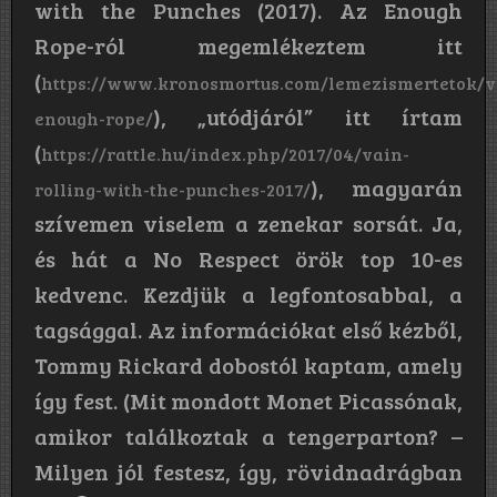
with the Punches (2017). Az Enough
Rope-ról megemlékeztem itt
(
https://www.kronosmortus.com/lemezismertetok/v
), „utódjáról” itt írtam
enough-rope/
(
https://rattle.hu/index.php/2017/04/vain-
), magyarán
rolling-with-the-punches-2017/
szívemen viselem a zenekar sorsát. Ja,
és hát a No Respect örök top 10-es
kedvenc. Kezdjük a legfontosabbal, a
tagsággal. Az információkat első kézből,
Tommy Rickard dobostól kaptam, amely
így fest. (Mit mondott Monet Picassónak,
amikor találkoztak a tengerparton? –
Milyen jól festesz, így, rövidnadrágban