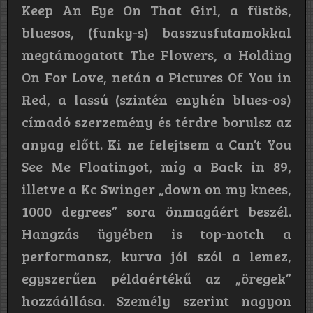
Keep An Eye On That Girl, a füstös,
bluesos, (funky-s) basszusfutamokkal
megtámogatott The Flowers, a Holding
On For Love, netán a Pictures Of You in
Red, a lassú (szintén enyhén blues-os)
címadó szerzemény és térdre borulsz az
anyag előtt. Ki ne felejtsem a Can’t You
See Me Floatingot, míg a Back in 89,
illetve a Kc Swinger „down on my knees,
1000 degrees” sora önmagáért beszél.
Hangzás ügyében is top-notch a
performansz, kurva jól szól a lemez,
egyszerűen példaértékű az „öregek”
hozzáállása. Személy szerint nagyon