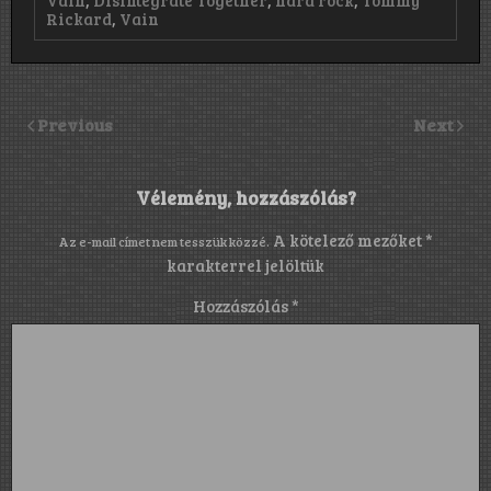
Rickard
,
Vain
Previous
Next
Vélemény, hozzászólás?
A kötelező mezőket
*
Az e-mail címet nem tesszük közzé.
karakterrel jelöltük
Hozzászólás
*