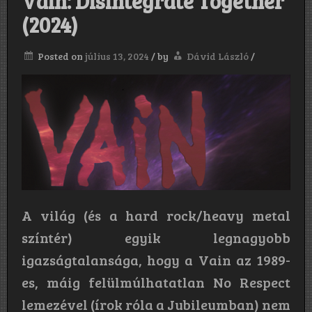
Vain: Disintegrate Together
(2024)
Posted on
július 13, 2024
/
by
Dávid László
/
A világ (és a hard rock/heavy metal
színtér) egyik legnagyobb
igazságtalansága, hogy a Vain az 1989-
es, máig felülmúlhatatlan No Respect
lemezével (írok róla a Jubileumban) nem