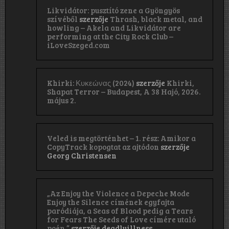
Likvidátor: pusztító zene a Gyöngyös
szívéből
szerzője
Thrash, black metal, and
howling – Akela and Likvidátor are
performing at the City Rock Club –
iLoveSzeged.com
Khirki: Κ​υ​κ​ε​ώ​ν​α​ς (2024)
szerzője
Khirki,
Shapat Terror – Budapest, A 38 Hajó, 2026.
május 2.
Veled is megtörténhet – 1. rész: Amikor a
CopyTrack kopogtat az ajtódon
szerzője
Georg Christensen
„Az Enjoy the Violence a Depeche Mode
Enjoy the Silence címének egyfajta
paródiája, a Seas of Blood pedig a Tears
for Fears The Seeds of Love címére utaló
poén.”
szerzője
deadlyillness