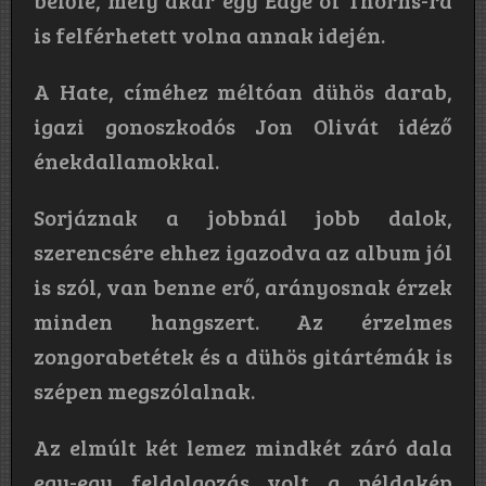
belőle, mely akár egy Edge of Thorns-ra
is felférhetett volna annak idején.
A Hate, címéhez méltóan dühös darab,
igazi gonoszkodós Jon Olivát idéző
énekdallamokkal.
Sorjáznak a jobbnál jobb dalok,
szerencsére ehhez igazodva az album jól
is szól, van benne erő, arányosnak érzek
minden hangszert. Az érzelmes
zongorabetétek és a dühös gitártémák is
szépen megszólalnak.
Az elmúlt két lemez mindkét záró dala
egy-egy feldolgozás volt a példakép