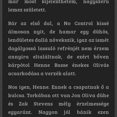
már most kijelenthetem, nagyszerű
lemez született.
Bár az első dal, a No Control kissé
álmosan nyit, de hamar egy dühös,
lendületes dallá növekszik, igaz az ismét
dagályossá lassuló refrénjét nem érzem
annyira eltaláltnak, de ezért bőven
kárpótol Henne Basse énekes Olivás
acsarkodása a verzék alatt.
Nos igen, Henne. Ennek a csapatnak ő a
kulcsa. Torkában ott van Jon Oliva dühe
és Zak Stevens mély érzelmessége
egyaránt. Nagyon jól bánik ezen