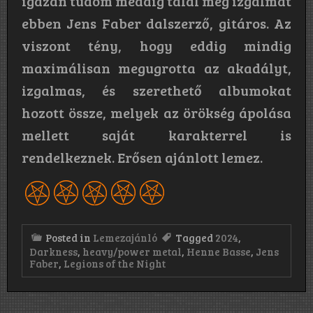
igazán tudom meddig talál még izgalmat
ebben Jens Faber dalszerző, gitáros. Az
viszont tény, hogy eddig mindig
maximálisan megugrotta az akadályt,
izgalmas, és szerethető albumokat
hozott össze, melyek az örökség ápolása
mellett saját karakterrel is
rendelkeznek. Erősen ajánlott lemez.
Posted in
Lemezajánló
Tagged
2024
,
Darkness
,
heavy/power metal
,
Henne Basse
,
Jens
Faber
,
Legions of the Night