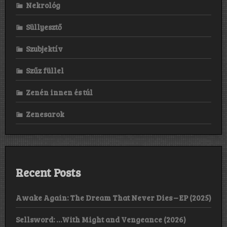
Nekrológ
Süllyesztő
Szubjektív
Szűz füllel
Zenén innen és túl
Zenesarok
Recent Posts
Awake Again: The Dream That Never Dies – EP (2025)
Sellsword: …With Might and Vengeance (2026)