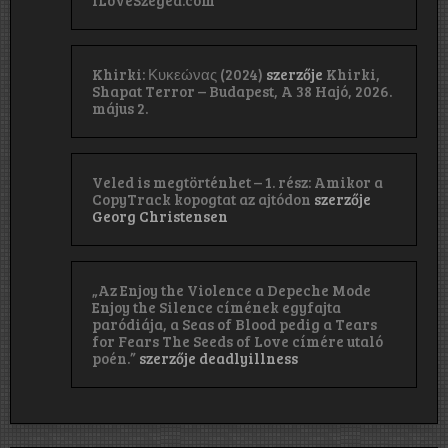
iLoveSzeged.com
Khirki: Κ​υ​κ​ε​ώ​ν​α​ς (2024)
szerzője
Khirki,
Shapat Terror – Budapest, A 38 Hajó, 2026.
május 2.
Veled is megtörténhet – 1. rész: Amikor a
CopyTrack kopogtat az ajtódon
szerzője
Georg Christensen
„Az Enjoy the Violence a Depeche Mode
Enjoy the Silence címének egyfajta
paródiája, a Seas of Blood pedig a Tears
for Fears The Seeds of Love címére utaló
poén.”
szerzője
deadlyillness