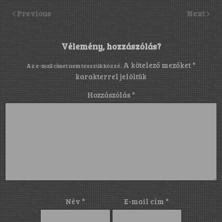
Previous
Next
Vélemény, hozzászólás?
A kötelező mezőket
*
Az e-mail címet nem tesszük közzé.
karakterrel jelöltük
Hozzászólás
*
Név
*
E-mail cím
*