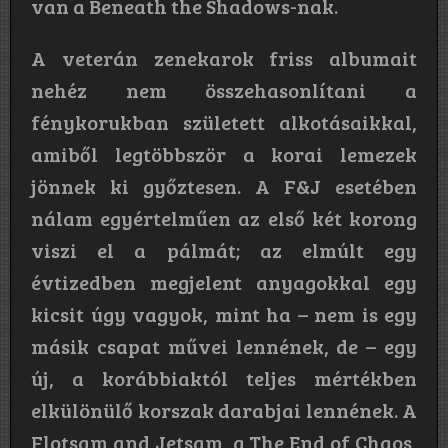
van a Beneath the Shadows-nak.
A veterán zenekarok friss albumait
nehéz nem összehasonlítani a
fénykorukban született alkotásaikkal,
amiből legtöbbször a korai lemezek
jönnek ki győztesen. A F&J esetében
nálam egyértelműen az első két korong
viszi el a pálmát; az elmúlt egy
évtizedben megjelent anyagokkal egy
kicsit úgy vagyok, mint ha – nem is egy
másik csapat művei lennének, de – egy
új, a korábbiaktól teljes mértékben
elkülönülő korszak darabjai lennének. A
Flotsam and Jetsam, a The End of Chaos,