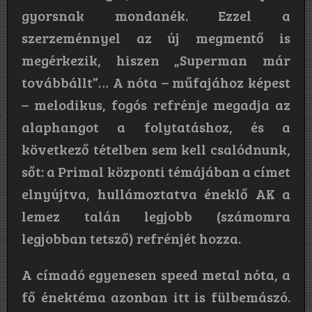
gyorsnak mondanék. Ezzel a
szerzeménnyel az új megmentő is
megérkezik, hiszen „Superman már
továbbállt”… A nóta – műfajához képest
– melodikus, fogós refrénje megadja az
alaphangot a folytatáshoz, és a
következő tételben sem kell csalódnunk,
sőt: a Primal központi témájában a címet
elnyújtva, hullámoztatva éneklő AK a
lemez talán legjobb (számomra
legjobban tetsző) refrénjét hozza.
A címadó egyenesen speed metal nóta, a
fő énektéma azonban itt is fülbemászó.