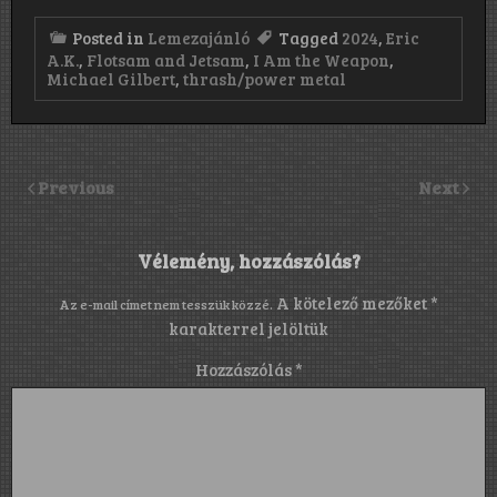
Posted in
Lemezajánló
Tagged
2024
,
Eric
A.K.
,
Flotsam and Jetsam
,
I Am the Weapon
,
Michael Gilbert
,
thrash/power metal
Previous
Next
Vélemény, hozzászólás?
A kötelező mezőket
*
Az e-mail címet nem tesszük közzé.
karakterrel jelöltük
Hozzászólás
*