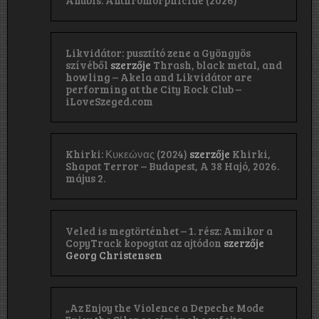
Anubis: Anthromorphicide (2026)
Likvidátor: pusztító zene a Gyöngyös
szívéből
szerzője
Thrash, black metal, and
howling – Akela and Likvidátor are
performing at the City Rock Club –
iLoveSzeged.com
Khirki: Κ​υ​κ​ε​ώ​ν​α​ς (2024)
szerzője
Khirki,
Shapat Terror – Budapest, A 38 Hajó, 2026.
május 2.
Veled is megtörténhet – 1. rész: Amikor a
CopyTrack kopogtat az ajtódon
szerzője
Georg Christensen
„Az Enjoy the Violence a Depeche Mode