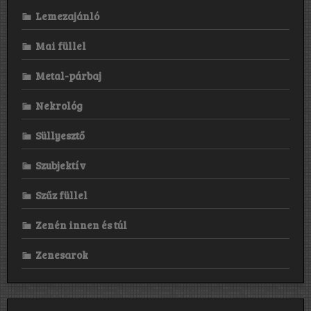
Lemezajánló
Mai füllel
Metal-párbaj
Nekrológ
Süllyesztő
Szubjektív
Szűz füllel
Zenén innen és túl
Zenesarok