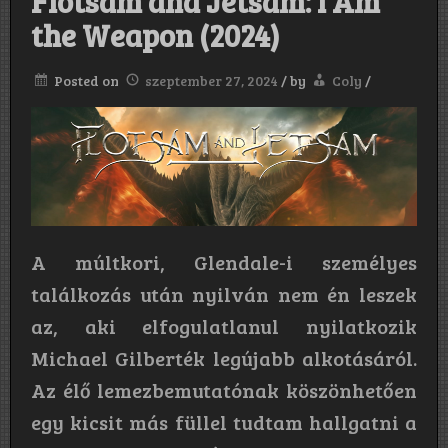
Flotsam and Jetsam: I Am
the Weapon (2024)
Posted on
szeptember 27, 2024
/
by
Coly
/
A múltkori, Glendale-i személyes
találkozás után nyilván nem én leszek
az, aki elfogulatlanul nyilatkozik
Michael Gilberték legújabb alkotásáról.
Az élő lemezbemutatónak köszönhetően
egy kicsit más füllel tudtam hallgatni a