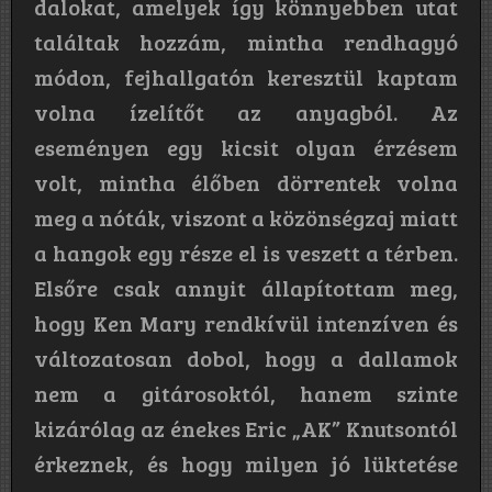
dalokat, amelyek így könnyebben utat
találtak hozzám, mintha rendhagyó
módon, fejhallgatón keresztül kaptam
volna ízelítőt az anyagból. Az
eseményen egy kicsit olyan érzésem
volt, mintha élőben dörrentek volna
meg a nóták, viszont a közönségzaj miatt
a hangok egy része el is veszett a térben.
Elsőre csak annyit állapítottam meg,
hogy Ken Mary rendkívül intenzíven és
változatosan dobol, hogy a dallamok
nem a gitárosoktól, hanem szinte
kizárólag az énekes Eric „AK” Knutsontól
érkeznek, és hogy milyen jó lüktetése