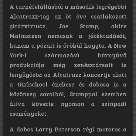
A turnéfelállásból a második legrégebbi
Alcatrazz-tag az öt éve csatlakozott
gitárvirtuóz, Joe Stump, akire
Malmsteen nemcsak a játéktudását,
hanem a pózait is örökül hagyta. A New
York-i származású húrnyűvő
produkciója még zenésztársait is
lenyűgözte: az Alcatrazz koncertje alatt
a Girlschool énekese és dobosa is a
közönség soraiból, Stumppal szemben
állva követte nyomon a színpadi
eseményeket.
A dobos Larry Paterson régi motoros a