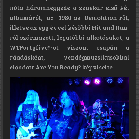
nóta háromnegyede a zenekar első két
albumáról, az 1980-as Demolition-ről,
illetve az egy évvel későbbi Hit and Run-
ról származott, legutóbbi alkotásukat, a
WTFortyfive?-ot viszont csupán a
ráadásként, vendégmuzsikusokkal
előadott Are You Ready? képviselte.