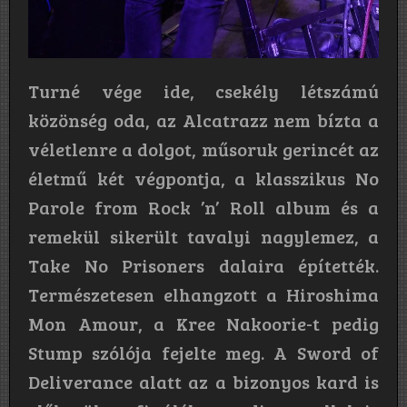
Turné vége ide, csekély létszámú
közönség oda, az Alcatrazz nem bízta a
véletlenre a dolgot, műsoruk gerincét az
életmű két végpontja, a klasszikus No
Parole from Rock ’n’ Roll album és a
remekül sikerült tavalyi nagylemez, a
Take No Prisoners dalaira építették.
Természetesen elhangzott a Hiroshima
Mon Amour, a Kree Nakoorie-t pedig
Stump szólója fejelte meg. A Sword of
Deliverance alatt az a bizonyos kard is