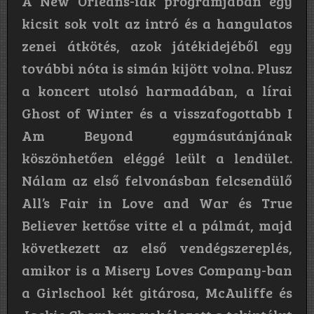
A New Orleans-iak programjában egy
kicsit sok volt az intró és a hangulatos
zenei átkötés, azok játékidejéből egy
további nóta is simán kijött volna. Plusz
a koncert utolsó harmadában, a lírai
Ghost of Winter és a visszafogottabb I
Am Beyond egymásutánjának
köszönhetően eléggé leült a lendület.
Nálam az első felvonásban felcsendülő
All’s Fair in Love and War és True
Believer kettőse vitte el a pálmát, majd
következett az első vendégszereplés,
amikor is a Misery Loves Company-ban
a Girlschool két gitárosa, McAuliffe és