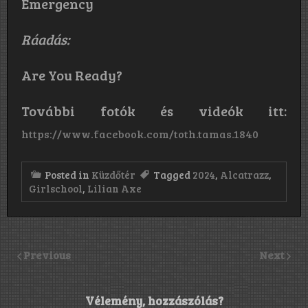
Emergency
Ráadás:
Are You Ready?
További fotók és videók itt:
https://www.facebook.com/toth.tamas.1840
Posted in
Küzdőtér
Tagged
2024
,
Alcatrazz
,
Girlschool
,
Lilian Axe
Previous
Next
Vélemény, hozzászólás?