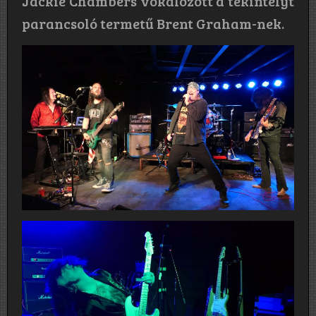
Jackie Chambers vokálozott a tekintélyt
parancsoló termetű Brent Graham-nek.