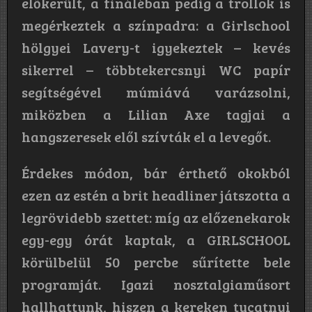
előkerült, a fináléban pedig a trollok is
megérkeztek a színpadra: a Girlschool
hölgyei Lavery-t igyekeztek – kevés
sikerrel – többtekercsnyi WC papír
segítségével múmiává varázsolni,
miközben a Lilian Axe tagjai a
hangszeresek elől szívták el a levegőt.
Érdekes módon, bár érthető okokból
ezen az estén a brit headliner játszotta a
legrövidebb szettet: míg az előzenekarok
egy-egy órát kaptak, a GIRLSCHOOL
körülbelül 50 percbe sűrítette bele
programját. Igazi nosztalgiaműsort
hallhattunk, hiszen a kereken tucatnyi