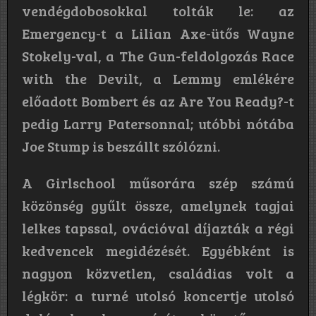
vendégdobosokkal tolták le: az
Emergency-t a Lilian Axe-ütős Wayne
Stokely-val, a The Gun-feldolgozás Race
with the Devilt, a Lemmy emlékére
előadott Bombert és az Are You Ready?-t
pedig Larry Patersonnal; utóbbi nótába
Joe Stump is beszállt szólózni.
A Girlschool műsorára szép számú
közönség gyűlt össze, amelynek tagjai
lelkes tapssal, ovációval díjazták a régi
kedvencek megidézését. Egyébként is
nagyon közvetlen, családias volt a
légkör: a turné utolsó koncertje utolsó