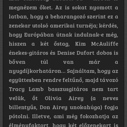
megnézem őket. Az is sokat nyomott a
latban, hogy a beharangozó szerint ez a
zenekar utolsó amerikai turnéja; kérdés,
hogy Európában útnak indulnak-e még,
hiszen a két őstag, Kim McAuliffe
énekes-gitáros és Denise Dufort dobos is
bőven túl van már a
nyugdíjkorhatáron… Sajnáltam, hogy az
együttesben rendre feltűnő, majd távozó
Tracy Lamb basszusgitáros nem tart
velük, őt Olivia Airey (a neves
billentyűs, Don Airey unokahúga) fogja
pótolni. Illetve, ami még fokozhatja az
élményfaktort, hogy két előzenekart is