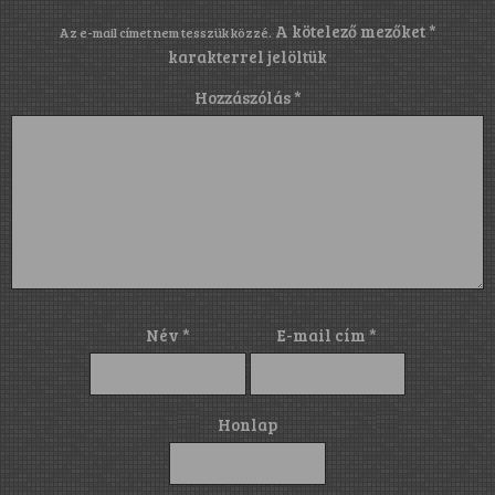
A kötelező mezőket
*
Az e-mail címet nem tesszük közzé.
karakterrel jelöltük
Hozzászólás
*
Név
*
E-mail cím
*
Honlap