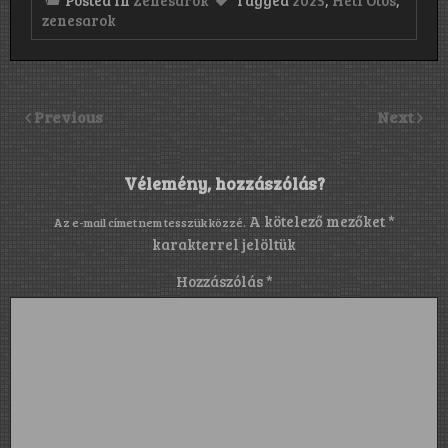
zenesarok
Previous
Next
Vélemény, hozzászólás?
A kötelező mezőket
*
Az e-mail címet nem tesszük közzé.
karakterrel jelöltük
Hozzászólás
*