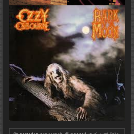
Posted in
Zenesarok
Tagged
2025
,
Heti Ötös
,