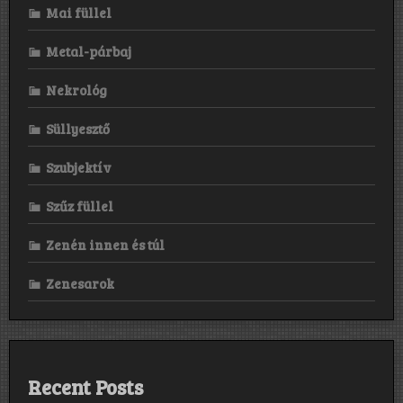
Mai füllel
Metal-párbaj
Nekrológ
Süllyesztő
Szubjektív
Szűz füllel
Zenén innen és túl
Zenesarok
Recent Posts