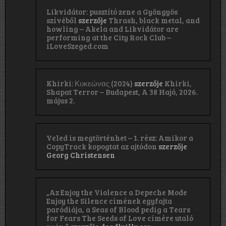
Likvidátor: pusztító zene a Gyöngyös
szívéből
szerzője
Thrash, black metal, and
howling – Akela and Likvidátor are
performing at the City Rock Club –
iLoveSzeged.com
Khirki: Κ​υ​κ​ε​ώ​ν​α​ς (2024)
szerzője
Khirki,
Shapat Terror – Budapest, A 38 Hajó, 2026.
május 2.
Veled is megtörténhet – 1. rész: Amikor a
CopyTrack kopogtat az ajtódon
szerzője
Georg Christensen
„Az Enjoy the Violence a Depeche Mode
Enjoy the Silence címének egyfajta
paródiája, a Seas of Blood pedig a Tears
for Fears The Seeds of Love címére utaló