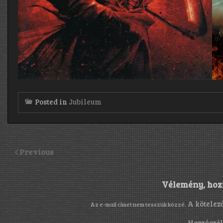
Posted in
Jubileum
Previous
Vélemény, hoz
A kötelez
Az e-mail címet nem tesszük közzé.
Hozzászó