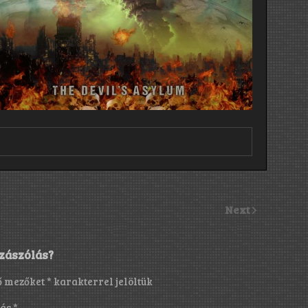
Next
zászólás?
ő mezőket
*
karakterrel jelöltük
lás
*