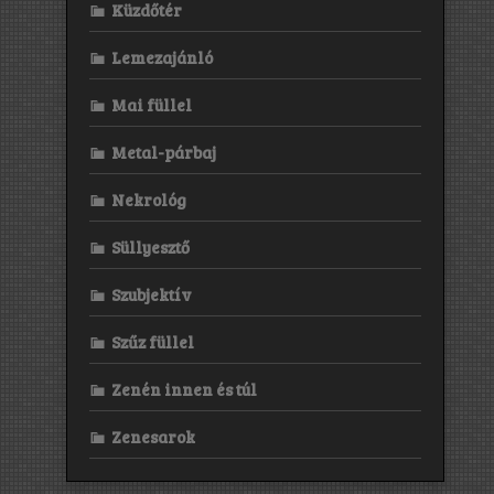
Küzdőtér
Lemezajánló
Mai füllel
Metal-párbaj
Nekrológ
Süllyesztő
Szubjektív
Szűz füllel
Zenén innen és túl
Zenesarok