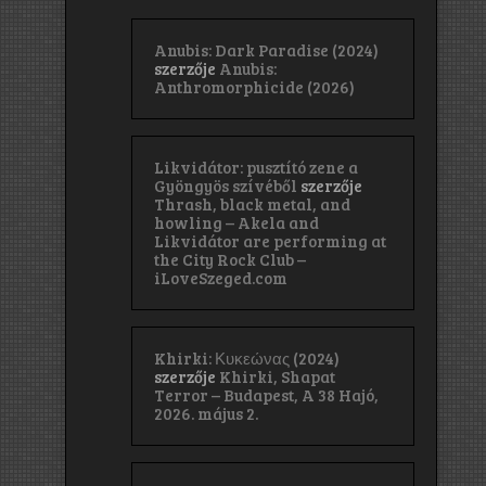
Anubis: Dark Paradise (2024)
szerzője
Anubis:
Anthromorphicide (2026)
Likvidátor: pusztító zene a
Gyöngyös szívéből
szerzője
Thrash, black metal, and
howling – Akela and
Likvidátor are performing at
the City Rock Club –
iLoveSzeged.com
Khirki: Κ​υ​κ​ε​ώ​ν​α​ς (2024)
szerzője
Khirki, Shapat
Terror – Budapest, A 38 Hajó,
2026. május 2.