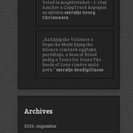
Veled is megtörténhet – 1. rész:
Amikor a CopyTrack kopogtat
az ajtódon
szerzője
Georg
Christensen
„Az Enjoy the Violence a
Depeche Mode Enjoy the
Silence címének egyfajta
paródiája, a Seas of Blood
pedig a Tears for Fears The
Seeds of Love címére utaló
poén.”
szerzője
deadlyillness
Archives
2026. augusztus