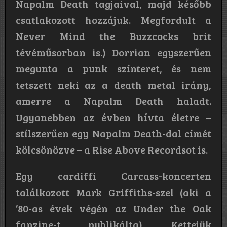
Napalm Death tagjaival, majd később
csatlakozott hozzájuk. Megfordult a
Never Mind the Buzzcocks brit
tévéműsorban is.) Dorrian egyszerűen
megunta a punk színteret, és nem
tetszett neki az a death metal irány,
amerre a Napalm Death haladt.
Ugyanebben az évben hívta életre –
stílszerűen egy Napalm Death-dal címét
kölcsönözve – a Rise Above Recordsot is.
Egy cardiffi Carcass-koncerten
találkozott Mark Griffiths-szel (aki a
’80-as évek végén az Under the Oak
fanzine-t publikálta). Kettejük