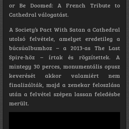
or Be Doomed: A French Tribute to
Cathedral válogatást.
A Society’s Pact With Satan a Cathedral
utolsó felvétele, amelyet eredetileg a
búcsúalbumhoz – a 2013-as The Last
Spire-höz – írtak és rögzítettek. A
mintegy 30 perces, monumentális opusz
keverését akkor valamiért nem
finalizálták, majd a zenekar feloszlása
után a felvétel szépen lassan feledésbe
merült.