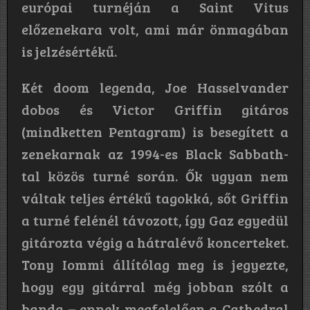
európai turnéján a Saint Vitus
előzenekara volt, ami már önmagában
is jelzésértékű.
Két doom legenda, Joe Hasselvander
dobos és Victor Griffin gitáros
(mindketten Pentagram) is besegített a
zenekarnak az 1994-es Black Sabbath-
tal közös turné során. Ők ugyan nem
váltak teljes értékű tagokká, sőt Griffin
a turné felénél távozott, így Gaz egyedül
gitározta végig a hátralévő koncerteket.
Tony Iommi állítólag meg is jegyezte,
hogy egy gitárral még jobban szólt a
banda – ennek megfelelően a Cathedral