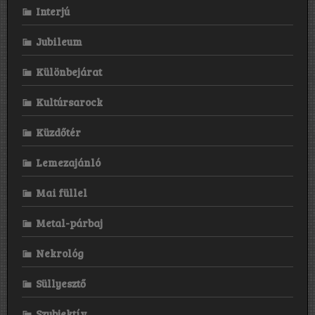
Interjú
Jubileum
Különbejárat
Kultúrsarock
Küzdőtér
Lemezajánló
Mai füllel
Metal-párbaj
Nekrológ
Süllyesztő
Szubjektív