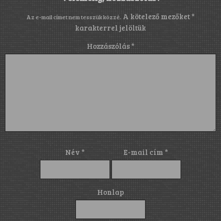
A kötelező mezőket
*
Az e-mail címet nem tesszük közzé.
karakterrel jelöltük
Hozzászólás
*
Név
*
E-mail cím
*
Honlap