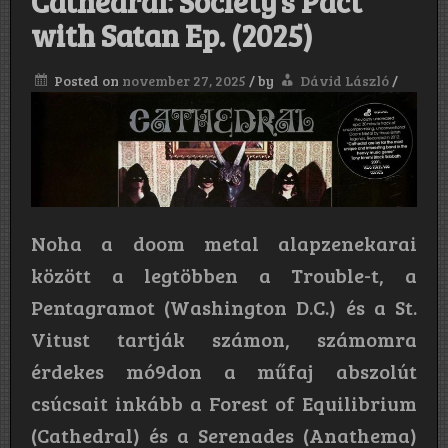
Cathedral: Society’s Pact
with Satan Ep. (2025)
Posted on
november 27, 2025
/
by
Dávid László
/
Noha a doom metal alapzenekarai
között a legtöbben a Trouble-t, a
Pentagramot (Washington D.C.) és a St.
Vitust tartják számon, számomra
érdekes mó9don a műfaj abszolút
csúcsait inkább a Forest of Equilibrium
(Cathedral) és a Serenades (Anathema)