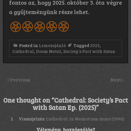
fontos az, hogy 2025. október 3. óta végre
a gyűjteményünk része lehet.
Posted in
Lemezajánló
Tagged
2025
,
Cathedral
,
Doom Metal
,
Society's Pact with Satan
Previous
Next
One thought on “
Cathedral: Society’s Pact
with Satan Ep. (2025)
”
Visszajelzés:
Cathedral: In Memorium demo (1990)
Vélemény, hozzászólás?