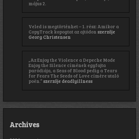
május 2.
Veled is megtörténhet – 1. rész: Amikor a
CopyTrack kopogtat az ajtódon
szerzője
Georg Christensen
„Az Enjoy the Violence a Depeche Mode
Enjoy the Silence címének egyfajta
paródiája, a Seas of Blood pedig a Tears
for Fears The Seeds of Love címére utaló
poén.”
szerzője
deadlyillness
Archives