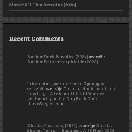
Sinsid: All That Remains (2026)
Recent Comments
Anubis: Dark Paradise (2024)
szerzője
Anubis: Anthromorphicide (2026)
Likvidátor: pusztító zene a Gyöngyös
szívéből
szerzője
Thrash, black metal, and
howling – Akela and Likvidátor are
performing at the City Rock Club –
iLoveSzeged.com
Khirki: Κ​υ​κ​ε​ώ​ν​α​ς (2024)
szerzője
Khirki,
Shapat Terror – Budapest, A 38 Hajó, 2026.