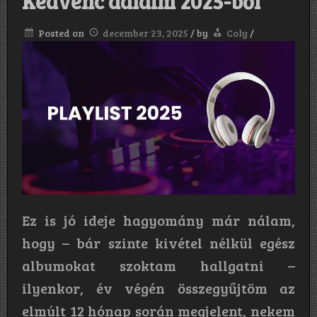
Kedvenc dalaim 2025-ből
Posted on
december 23, 2025
/
by
Coly
/
Ez is jó ideje hagyomány már nálam,
hogy – bár szinte kivétel nélkül egész
albumokat szoktam hallgatni –
ilyenkor, év végén összegyűjtöm az
elmúlt 12 hónap során megjelent, nekem