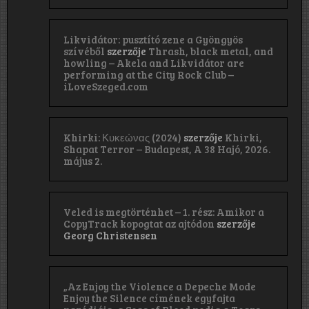
Likvidátor: pusztító zene a Gyöngyös
szívéből
szerzője
Thrash, black metal, and
howling – Akela and Likvidátor are
performing at the City Rock Club –
iLoveSzeged.com
Khirki: Κ​υ​κ​ε​ώ​ν​α​ς (2024)
szerzője
Khirki,
Shapat Terror – Budapest, A 38 Hajó, 2026.
május 2.
Veled is megtörténhet – 1. rész: Amikor a
CopyTrack kopogtat az ajtódon
szerzője
Georg Christensen
„Az Enjoy the Violence a Depeche Mode
Enjoy the Silence címének egyfajta