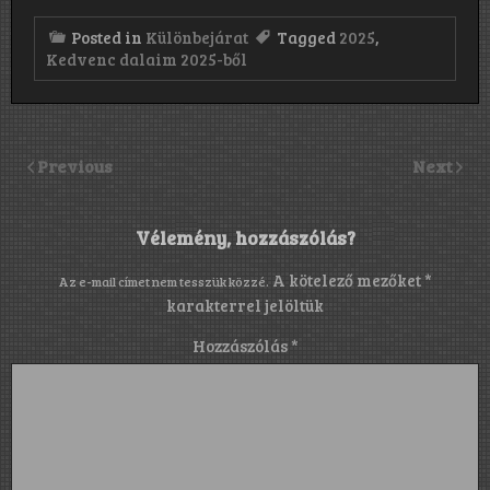
Posted in
Különbejárat
Tagged
2025
,
Kedvenc dalaim 2025-ből
Previous
Next
Vélemény, hozzászólás?
A kötelező mezőket
*
Az e-mail címet nem tesszük közzé.
karakterrel jelöltük
Hozzászólás
*