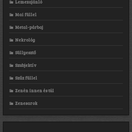
Lemezajánló
Mai füllel
Metal-párbaj
Nekrológ
Süllyesztő
Szubjektív
Szűz füllel
Zenén innen és túl
Zenesarok