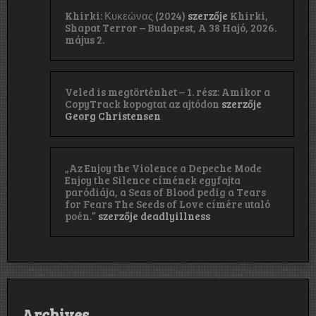
Khirki: Κ​υ​κ​ε​ώ​ν​α​ς (2024)
szerzője
Khirki,
Shapat Terror – Budapest, A 38 Hajó, 2026.
május 2.
Veled is megtörténhet – 1. rész: Amikor a
CopyTrack kopogtat az ajtódon
szerzője
Georg Christensen
„Az Enjoy the Violence a Depeche Mode
Enjoy the Silence címének egyfajta
paródiája, a Seas of Blood pedig a Tears
for Fears The Seeds of Love címére utaló
poén.”
szerzője
deadlyillness
Archives