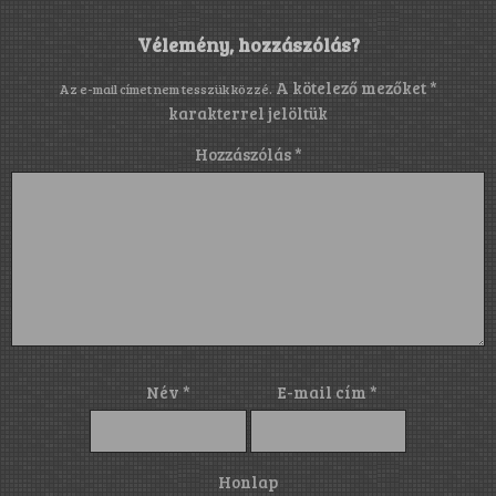
Vélemény, hozzászólás?
A kötelező mezőket
*
Az e-mail címet nem tesszük közzé.
karakterrel jelöltük
Hozzászólás
*
Név
*
E-mail cím
*
Honlap