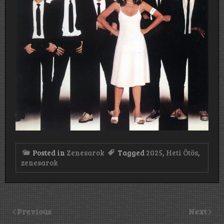
Posted in
Zenesarok
Tagged
2025
,
Heti Ötös
,
zenesarok
Previous
Next