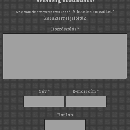
Vélemény, hozzászólás?
A kötelező mezőket
*
Az e-mail címet nem tesszük közzé.
karakterrel jelöltük
Hozzászólás
*
Név
*
E-mail cím
*
Honlap