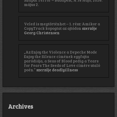
május 2.
Veled is megtörténhet – 1. rész: Amikor a
CopyTrack kopogtat az ajtódon
szerzője
Georg Christensen
„Az Enjoy the Violence a Depeche Mode
Enjoy the Silence címének egyfajta
paródiája, a Seas of Blood pedig a Tears
for Fears The Seeds of Love címére utaló
poén.”
szerzője
deadlyillness
Archives