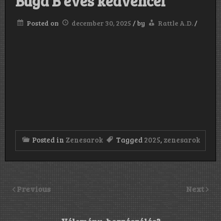
Buga B éves kedvencei
Posted on
december 30, 2025
/
by
Rattle A.D.
/
Posted in
Zenesarok
Tagged
2025
,
zenesarok
Previous
Next