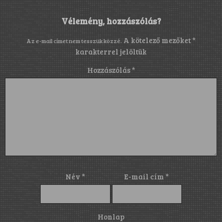
Vélemény, hozzászólás?
A kötelező mezőket
*
Az e-mail címet nem tesszük közzé.
karakterrel jelöltük
Hozzászólás
*
Név
*
E-mail cím
*
Honlap