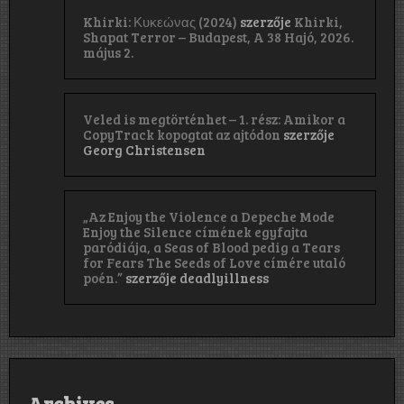
Khirki: Κ​υ​κ​ε​ώ​ν​α​ς (2024)
szerzője
Khirki,
Shapat Terror – Budapest, A 38 Hajó, 2026.
május 2.
Veled is megtörténhet – 1. rész: Amikor a
CopyTrack kopogtat az ajtódon
szerzője
Georg Christensen
„Az Enjoy the Violence a Depeche Mode
Enjoy the Silence címének egyfajta
paródiája, a Seas of Blood pedig a Tears
for Fears The Seeds of Love címére utaló
poén.”
szerzője
deadlyillness