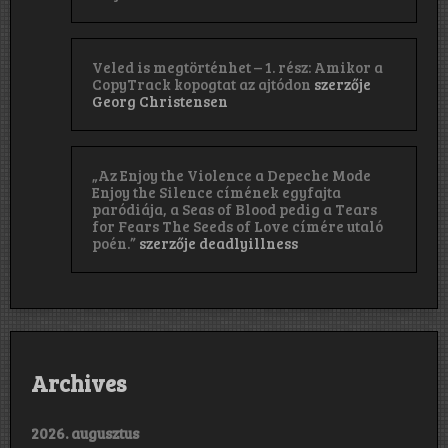
Veled is megtörténhet – 1. rész: Amikor a
CopyTrack kopogtat az ajtódon
szerzője
Georg Christensen
„Az Enjoy the Violence a Depeche Mode
Enjoy the Silence címének egyfajta
paródiája, a Seas of Blood pedig a Tears
for Fears The Seeds of Love címére utaló
poén.”
szerzője
deadlyillness
Archives
2026. augusztus