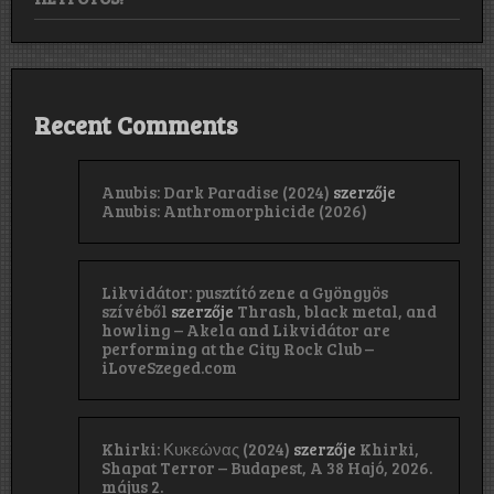
Recent Comments
Anubis: Dark Paradise (2024)
szerzője
Anubis: Anthromorphicide (2026)
Likvidátor: pusztító zene a Gyöngyös
szívéből
szerzője
Thrash, black metal, and
howling – Akela and Likvidátor are
performing at the City Rock Club –
iLoveSzeged.com
Khirki: Κ​υ​κ​ε​ώ​ν​α​ς (2024)
szerzője
Khirki,
Shapat Terror – Budapest, A 38 Hajó, 2026.
május 2.