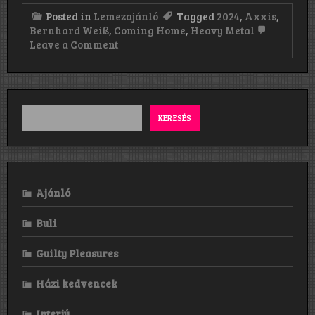
Posted in
Lemezajánló
Tagged
2024
,
Axxis
,
Bernhard Weiß
,
Coming Home
,
Heavy Metal
on
Leave a Comment
Axxis:
Coming
Home
(2024)
KERESÉS
Ajánló
Buli
Guilty Pleasures
Házi kedvencek
Interjú