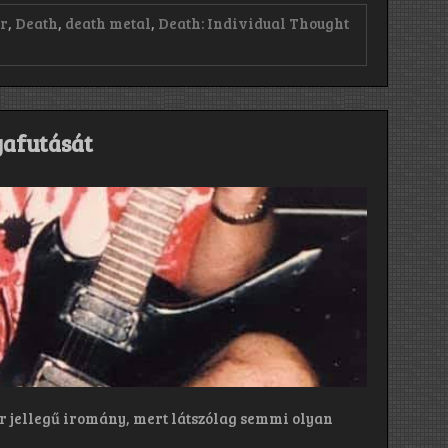
er
,
Death
,
death metal
,
Death: Individual Thought
yafutását
r jellegű iromány, mert látszólag semmi olyan