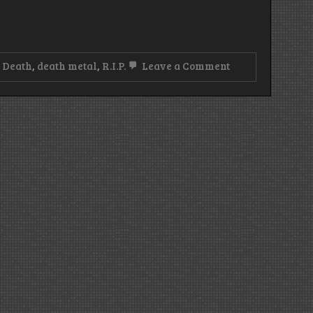
on
,
Death
,
death metal
,
R.I.P.
Leave a Comment
Chuck
Schuldiner
–
40
éve
kezdte
a
pályafutását