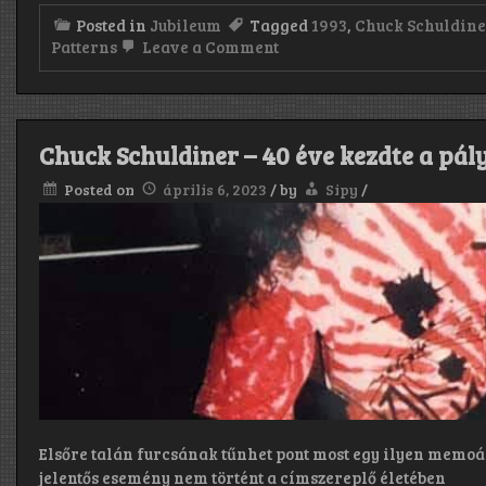
Posted in
Jubileum
Tagged
1993
,
Chuck Schuldin
on
Patterns
Leave a Comment
Death:
Individual
Thought
Patterns
30.
Chuck Schuldiner – 40 éve kezdte a pál
Posted on
április 6, 2023
/
by
Sipy
/
Elsőre talán furcsának tűnhet pont most egy ilyen memoá
jelentős esemény nem történt a címszereplő életében