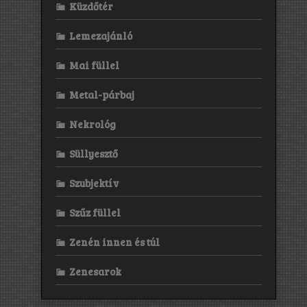
Küzdőtér
Lemezajánló
Mai füllel
Metal-párbaj
Nekrológ
Süllyesztő
Szubjektív
Szűz füllel
Zenén innen és túl
Zenesarok