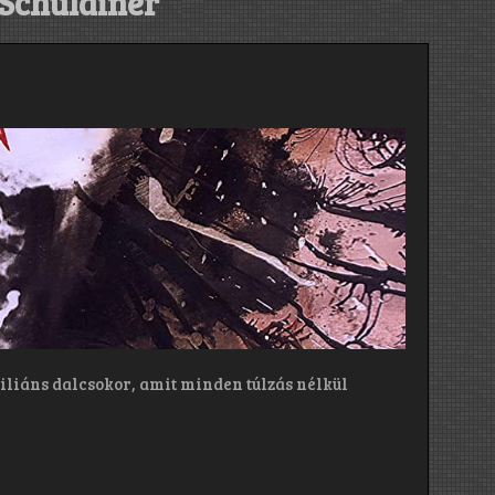
Schuldiner
briliáns dalcsokor, amit minden túlzás nélkül