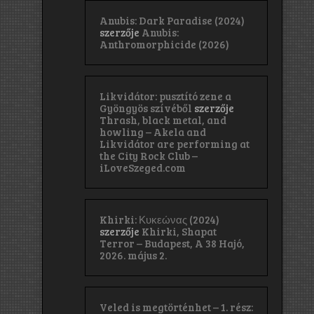
Anubis: Dark Paradise (2024)
szerzője
Anubis:
Anthromorphicide (2026)
Likvidátor: pusztító zene a
Gyöngyös szívéből
szerzője
Thrash, black metal, and
howling – Akela and
Likvidátor are performing at
the City Rock Club –
iLoveSzeged.com
Khirki: Κ​υ​κ​ε​ώ​ν​α​ς (2024)
szerzője
Khirki, Shapat
Terror – Budapest, A 38 Hajó,
2026. május 2.
Veled is megtörténhet – 1. rész: