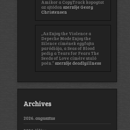
Amikor a CopyTrack kopogtat
az ajtódon
szerzője
Georg
Christensen
„Az Enjoy the Violence a
Depeche Mode Enjoy the
Silence címének egyfajta
paródiája, a Seas of Blood
pedig a Tears for Fears The
Seeds of Love címére utaló
poén.”
szerzője
deadlyillness
Archives
2026. augusztus