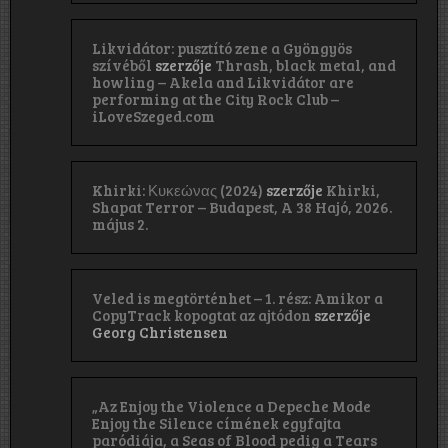
Likvidátor: pusztító zene a Gyöngyös
szívéből
szerzője
Thrash, black metal, and
howling – Akela and Likvidátor are
performing at the City Rock Club –
iLoveSzeged.com
Khirki: Κ​υ​κ​ε​ώ​ν​α​ς (2024)
szerzője
Khirki,
Shapat Terror – Budapest, A 38 Hajó, 2026.
május 2.
Veled is megtörténhet – 1. rész: Amikor a
CopyTrack kopogtat az ajtódon
szerzője
Georg Christensen
„Az Enjoy the Violence a Depeche Mode
Enjoy the Silence címének egyfajta
paródiája, a Seas of Blood pedig a Tears