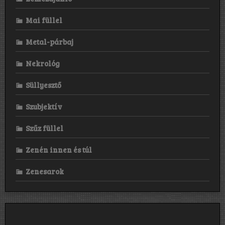
Mai füllel
Metal-párbaj
Nekrológ
Süllyesztő
Szubjektív
Szűz füllel
Zenén innen és túl
Zenesarok