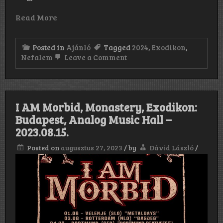
Read More
Posted in
Ajánló
Tagged
2024
,
Exodikon
,
on
Nefalem
Leave a Comment
Exodikon-
Nefalem
–
Secret
of
I AM Morbid, Monastery, Exodikon:
Darkness
(cz)
Budapest, Analog Music Hall –
–
2023.08.15.
Scion
of
Posted on
augusztus 27, 2023
/
by
Dávid László
/
Darkness
(at)
–
Effrontery:
Dürer
Kert,
2024.
12.19.