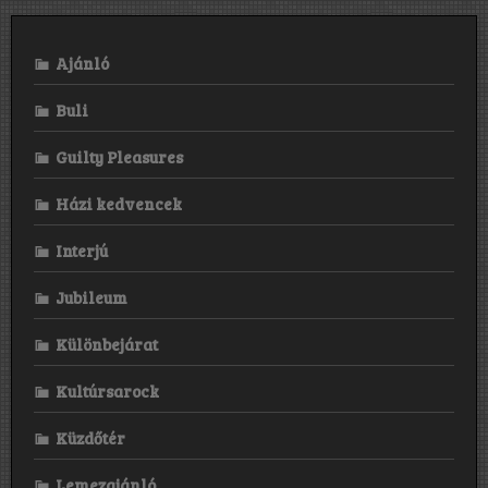
–
2023.08.15.
Ajánló
Buli
Guilty Pleasures
Házi kedvencek
Interjú
Jubileum
Különbejárat
Kultúrsarock
Küzdőtér
Lemezajánló