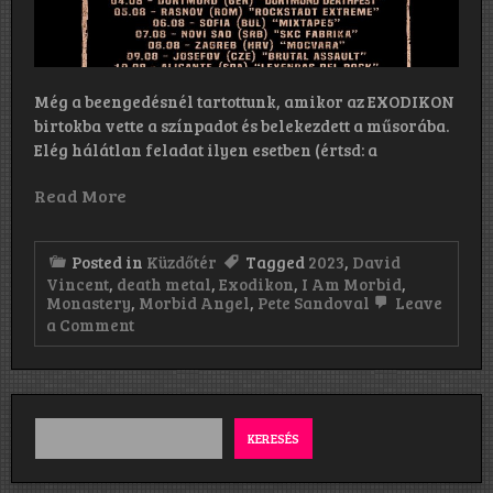
Még a beengedésnél tartottunk, amikor az EXODIKON
birtokba vette a színpadot és belekezdett a műsorába.
Elég hálátlan feladat ilyen esetben (értsd: a
Read More
Posted in
Küzdőtér
Tagged
2023
,
David
Vincent
,
death metal
,
Exodikon
,
I Am Morbid
,
Monastery
,
Morbid Angel
,
Pete Sandoval
Leave
on
a Comment
I
AM
Morbid,
Monastery,
Exodikon:
Budapest,
KERESÉS
Analog
Music
Hall