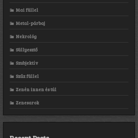
Mai füllel
Metal-párbaj
Nekrológ
Süllyesztő
Szubjektív
Szűz füllel
Zenén innen és túl
Zenesarok
Recent Posts