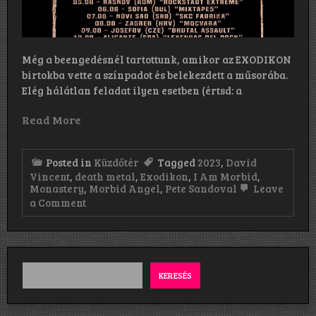
Még a beengedésnél tartottunk, amikor az EXODIKON
birtokba vette a színpadot és belekezdett a műsorába.
Elég hálátlan feladat ilyen esetben (értsd: a
Read More
Posted in
Küzdőtér
Tagged
2023
,
David
Vincent
,
death metal
,
Exodikon
,
I Am Morbid
,
Monastery
,
Morbid Angel
,
Pete Sandoval
Leave
on
a Comment
I
AM
Morbid,
Monastery,
Exodikon:
Budapest,
KERESÉS
Analog
Music
Hall