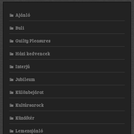
–
2023.08.15.
Ajánló
Buli
Guilty Pleasures
Házi kedvencek
Interjú
Jubileum
Különbejárat
Kultúrsarock
Küzdőtér
Lemezajánló