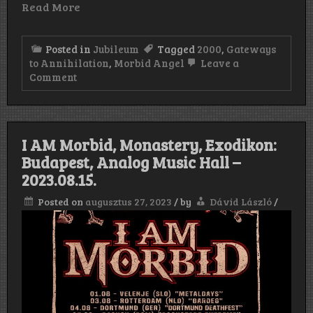
Read More
Posted in
Jubileum
Tagged
2000
,
Gateways
to Annihilation
,
Morbid Angel
Leave a
on
Comment
Morbid
Angel:
Gateways
to
Annihilation
I AM Morbid, Monastery, Exodikon:
(2000)
Budapest, Analog Music Hall –
2023.08.15.
Posted on
augusztus 27, 2023
/
by
Dávid László
/