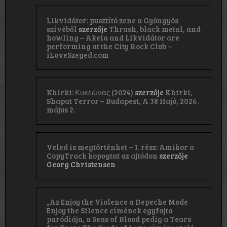
Likvidátor: pusztító zene a Gyöngyös
szívéből
szerzője
Thrash, black metal, and
howling – Akela and Likvidátor are
performing at the City Rock Club –
iLoveSzeged.com
Khirki: Κ​υ​κ​ε​ώ​ν​α​ς (2024)
szerzője
Khirki,
Shapat Terror – Budapest, A 38 Hajó, 2026.
május 2.
Veled is megtörténhet – 1. rész: Amikor a
CopyTrack kopogtat az ajtódon
szerzője
Georg Christensen
„Az Enjoy the Violence a Depeche Mode
Enjoy the Silence címének egyfajta
paródiája, a Seas of Blood pedig a Tears