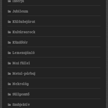
Interjú
Jubileum
Különbejárat
Kultúrsarock
Küzdőtér
Lemezajánló
Mai füllel
Metal-párbaj
Nekrológ
Süllyesztő
Szubjektív