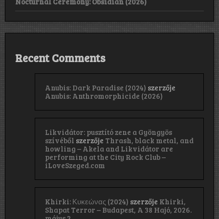
Nocturnal Ceremony: Obsidian (2026)
Recent Comments
Anubis: Dark Paradise (2024)
szerzője
Anubis: Anthromorphicide (2026)
Likvidátor: pusztító zene a Gyöngyös
szívéből
szerzője
Thrash, black metal, and
howling – Akela and Likvidátor are
performing at the City Rock Club –
iLoveSzeged.com
Khirki: Κ​υ​κ​ε​ώ​ν​α​ς (2024)
szerzője
Khirki,
Shapat Terror – Budapest, A 38 Hajó, 2026.
május 2.