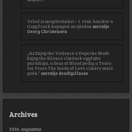
Veled is megtörténhet – 1. rész: Amikor a
CopyTrack kopogtat az ajtódon
szerzője
Georg Christensen
„Az Enjoy the Violence a Depeche Mode
Enjoy the Silence címének egyfajta
paródiája, a Seas of Blood pedig a Tears
for Fears The Seeds of Love címére utaló
poén.”
szerzője
deadlyillness
Archives
2026. augusztus